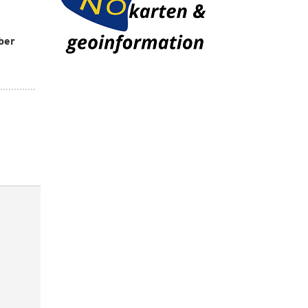
ber
n