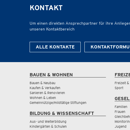
KONTAKT
Um einen direkten Ansprechpartner für ihre Anliegen 
unseren Kontaktbereich
ALLE KONTAKTE
KONTAKTFORMU
BAUEN & WOHNEN
FREIZ
Bauen & Neubau
Freizeit 
Kaufen & Verkaufen
Sport
Sanieren & Renovieren
Wohnen & Leben
GESEL
Gemeinnützige/mildtätige Stiftungen
Familien
Frauen
BILDUNG & WISSENSCHAFT
Gleichbeh
Aus- und Weiterbildung
Monitorin
Kindergärten & Schulen
Jugend