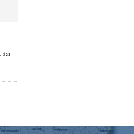
u das
.