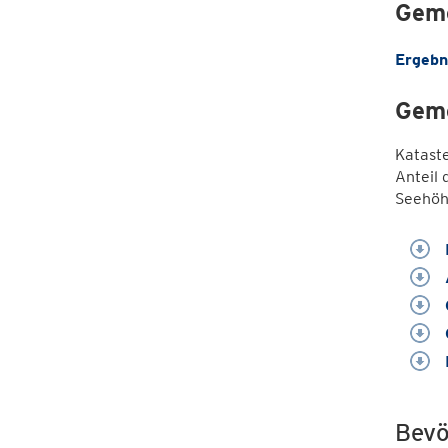
Geme
Ergebn
Geme
Katast
Anteil 
Seehöh
Bevö