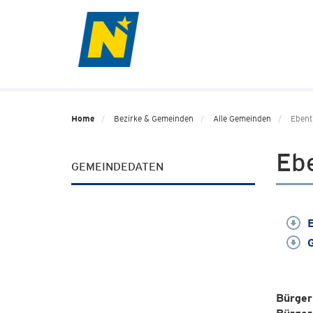
Home
Bezirke & Gemeinden
Alle Gemeinden
Ebent
Eb
GEMEINDEDATEN
E
G
Bürger