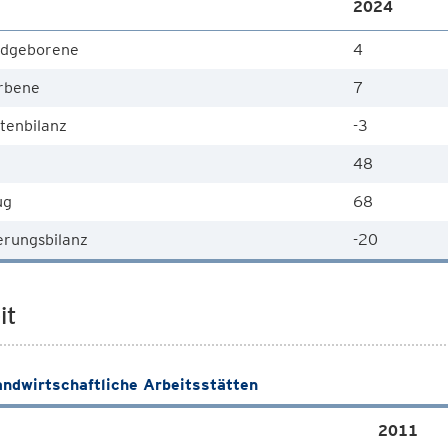
2024
dgeborene
4
rbene
7
tenbilanz
-3
48
ug
68
rungsbilanz
-20
it
andwirtschaftliche Arbeitsstätten
2011