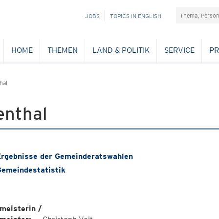
Suchefeld
NAVIGATION
JOBS
TOPICS IN ENGLISH
ÜBERSPRINGEN
HOME
THEMEN
LAND & POLITIK
SERVICE
PR
hal
enthal
rgebnisse der Gemeinderatswahlen
emeindestatistik
meisterin /