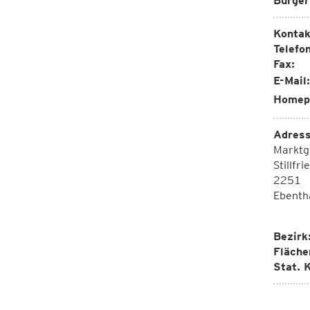
Bürger
Kontak
Telefon
Fax:
E-Mail:
Homep
Adress
Marktg
Stillfr
2251
Ebenth
Bezirk
Fläche
Stat. K