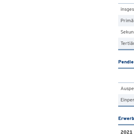
insge
Primä
Sekun
Tertiä
Pendle
Auspe
Einpe
Erwerb
2021