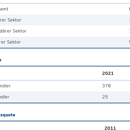
samt
rer Sektor
därer Sektor
rer Sektor
r
2021
ndler
378
ndler
25
squote
2011