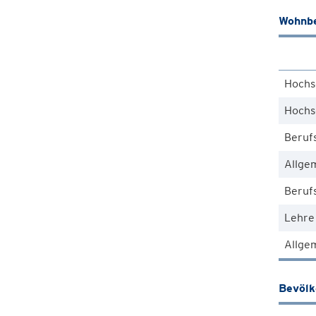
Wohnbe
Hochs
Hochs
Beruf
Allge
Berufs
Lehre
Allgem
Bevöl