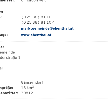
meister:
Christoph Veit
t:
:
(0 25 38) 81 10
(0 25 38) 81 10 4
marktgemeinde@ebenthal.at
age:
www.ebenthal.at
e:
emeinde
iederstraße 1
al
:
Gänserndorf
2
ngröße:
18 km
ennziffer:
30812