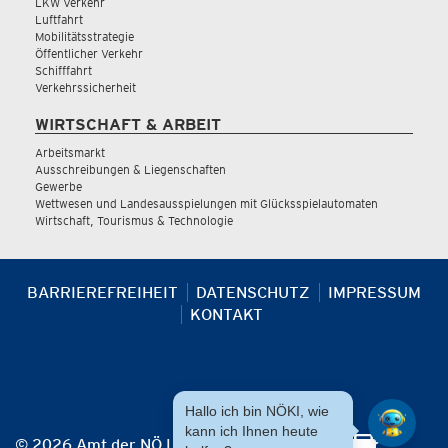
LKW Verkehr
Luftfahrt
Mobilitätsstrategie
Öffentlicher Verkehr
Schifffahrt
Verkehrssicherheit
WIRTSCHAFT & ARBEIT
Arbeitsmarkt
Ausschreibungen & Liegenschaften
Gewerbe
Wettwesen und Landesausspielungen mit Glücksspielautomaten
Wirtschaft, Tourismus & Technologie
BARRIEREFREIHEIT
DATENSCHUTZ
IMPRESSUM
KONTAKT
Hallo ich bin NÖKI, wie
kann ich Ihnen heute
© 2026 Amt der NÖ Landesregierung