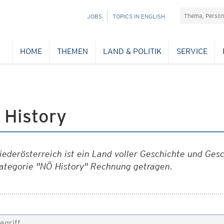
Suchefeld
NAVIGATION
JOBS
TOPICS IN ENGLISH
ÜBERSPRINGEN
HOME
THEMEN
LAND & POLITIK
SERVICE
 History
iederösterreich ist ein Land voller Geschichte und Ges
ategorie "NÖ History" Rechnung getragen.