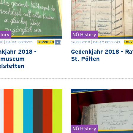
tory
NÖ History
18 | Dauer: 00:05:25
16.08.2018 | Dauer: 00:03:43
TOPVIDEO
TOPV
kjahr 2018 -
Gedenkjahr 2018 - Ra
lmuseum
St. Pölten
lstetten
NÖ History