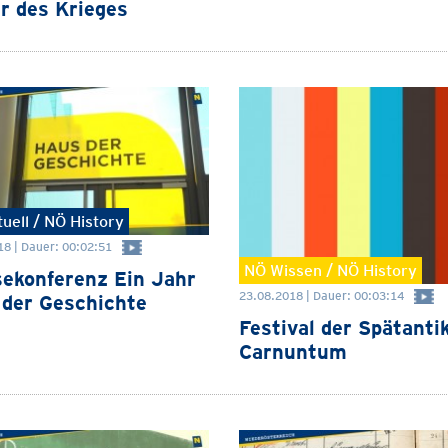
r des Krieges
uell / NÖ History
8 | Dauer: 00:02:51
NÖ Wissen / NÖ History
ekonferenz Ein Jahr
23.08.2018 | Dauer: 00:03:14
der Geschichte
Festival der Spätantik
Carnuntum