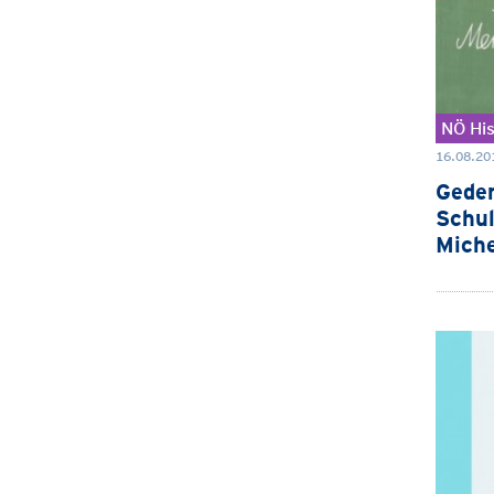
NÖ His
16.08.20
Geden
Schu
Miche