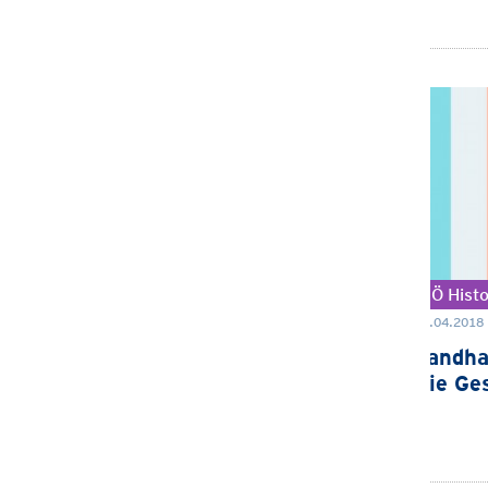
NÖ Hist
09.04.2018 
Landha
Die Ge