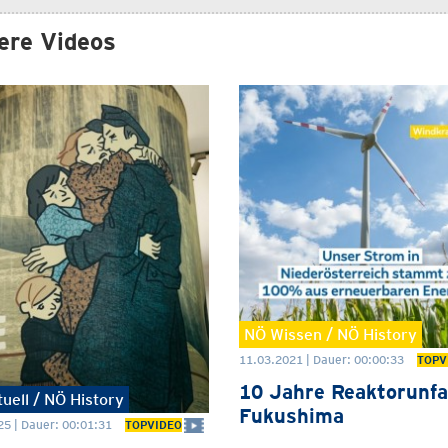
ere Videos
NÖ Wissen / NÖ History
11.03.2021 | Dauer: 00:00:33
TOPV
10 Jahre Reaktorunfa
uell / NÖ History
Fukushima
25 | Dauer: 00:01:31
TOPVIDEO