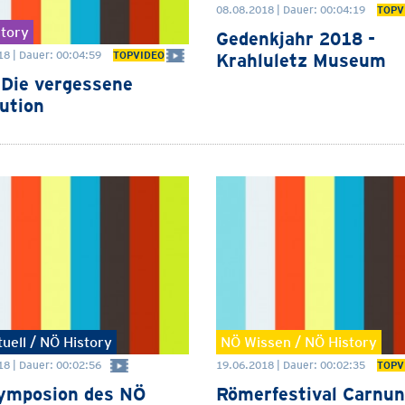
08.08.2018 | Dauer: 00:04:19
TOPV
tory
Gedenkjahr 2018 -
18 | Dauer: 00:04:59
TOPVIDEO
Krahluletz Museum
Die vergessene
ution
uell / NÖ History
NÖ Wissen / NÖ History
8 | Dauer: 00:02:56
19.06.2018 | Dauer: 00:02:35
TOPV
ymposion des NÖ
Römerfestival Carnu