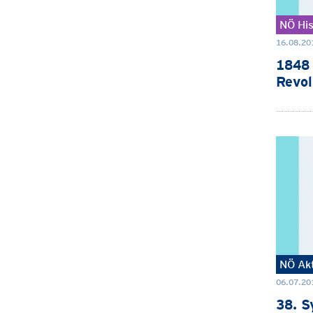
NÖ His
16.08.20
1848 
Revol
NÖ Akt
06.07.201
38. S