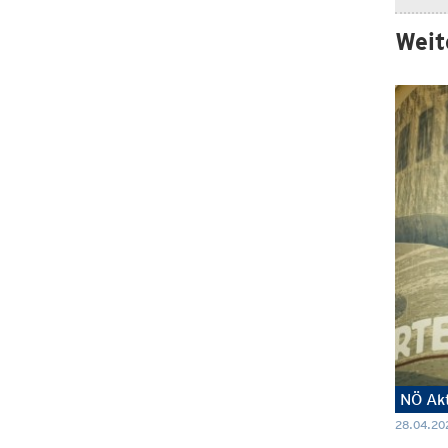
Weit
NÖ Akt
28.04.20