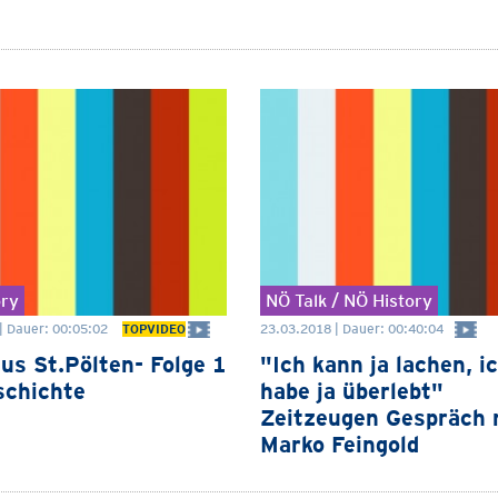
ory
NÖ Talk / NÖ History
| Dauer: 00:05:02
23.03.2018 | Dauer: 00:40:04
TOPVIDEO
us St.Pölten- Folge 1
"Ich kann ja lachen, i
schichte
habe ja überlebt"
Zeitzeugen Gespräch 
Marko Feingold