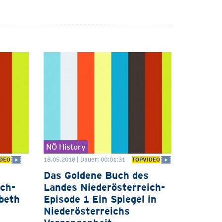
NÖ History
18.05.2018 | Dauer: 00:01:31
DEO
TOPVIDEO
Das Goldene Buch des
ich-
Landes Niederösterreich-
beth
Episode 1 Ein Spiegel in
Niederösterreichs