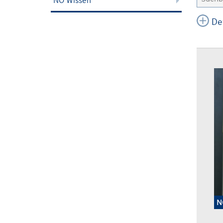
NÖ Wissen
De
N