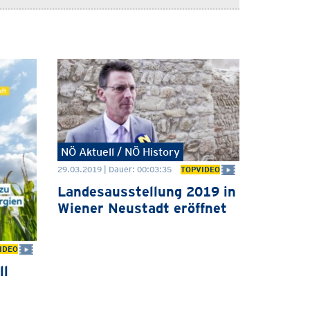
NÖ Aktuell / NÖ History
29.03.2019 | Dauer: 00:03:35
TOPVIDEO
Landesausstellung 2019 in
Wiener Neustadt eröffnet
IDEO
ll