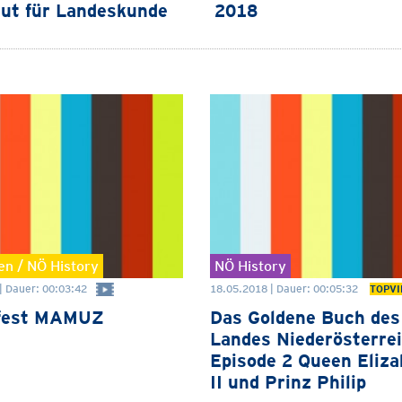
tut für Landeskunde
2018
n / NÖ History
NÖ History
| Dauer: 00:03:42
18.05.2018 | Dauer: 00:05:32
TOPVI
nfest MAMUZ
Das Goldene Buch des
Landes Niederösterre
Episode 2 Queen Eliza
II und Prinz Philip