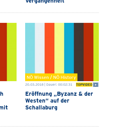
Vergangenheit
NÖ Wissen / NÖ History
20.03.2018 | Dauer: 00:02:31
TOPVIDEO
ch
Eröffnung „Byzanz & der
Westen“ auf der
mit
Schallaburg