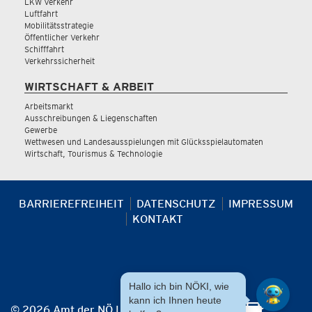
LKW Verkehr
Luftfahrt
Mobilitätsstrategie
Öffentlicher Verkehr
Schifffahrt
Verkehrssicherheit
WIRTSCHAFT & ARBEIT
Arbeitsmarkt
Ausschreibungen & Liegenschaften
Gewerbe
Wettwesen und Landesausspielungen mit Glücksspielautomaten
Wirtschaft, Tourismus & Technologie
BARRIEREFREIHEIT
DATENSCHUTZ
IMPRESSUM
KONTAKT
Hallo ich bin NÖKI, wie
kann ich Ihnen heute
© 2026 Amt der NÖ Landesregierung