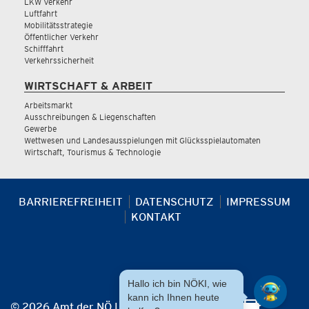
LKW Verkehr
Luftfahrt
Mobilitätsstrategie
Öffentlicher Verkehr
Schifffahrt
Verkehrssicherheit
WIRTSCHAFT & ARBEIT
Arbeitsmarkt
Ausschreibungen & Liegenschaften
Gewerbe
Wettwesen und Landesausspielungen mit Glücksspielautomaten
Wirtschaft, Tourismus & Technologie
BARRIEREFREIHEIT
DATENSCHUTZ
IMPRESSUM
KONTAKT
Hallo ich bin NÖKI, wie
kann ich Ihnen heute
© 2026 Amt der NÖ Landesregierung