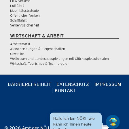
LKW Verkehr
Luftfahrt
Mobilitätsstrategie
Öffentlicher Verkehr
Schifffahrt
Verkehrssicherheit
WIRTSCHAFT & ARBEIT
Arbeitsmarkt
Ausschreibungen & Liegenschaften
Gewerbe
Wettwesen und Landesausspielungen mit Glücksspielautomaten
Wirtschaft, Tourismus & Technologie
BARRIEREFREIHEIT
DATENSCHUTZ
IMPRESSUM
KONTAKT
Hallo ich bin NÖKI, wie
kann ich Ihnen heute
© 2026 Amt der NÖ Landesregierung