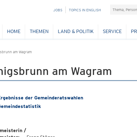
Suchefeld
NAVIGATION
JOBS
TOPICS IN ENGLISH
ÜBERSPRINGEN
HOME
THEMEN
LAND & POLITIK
SERVICE
PR
gsbrunn am Wagram
nigsbrunn am Wagram
rgebnisse der Gemeinderatswahlen
emeindestatistik
meisterin /