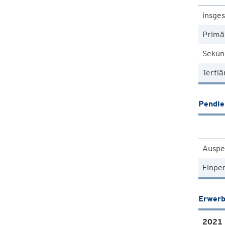
insge
Primä
Sekun
Tertiä
Pendle
Auspe
Einpe
Erwerb
2021