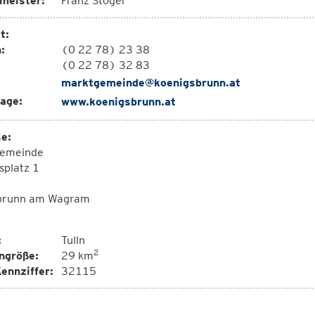
meister:
Franz Stöger
t:
:
(0 22 78) 23 38
(0 22 78) 32 83
marktgemeinde@koenigsbrunn.at
age:
www.koenigsbrunn.at
e:
emeinde
splatz 1
brunn am Wagram
:
Tulln
2
ngröße:
29 km
ennziffer:
32115