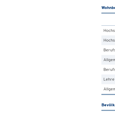
Wohnbe
Hochs
Hochs
Beruf
Allge
Berufs
Lehre
Allgem
Bevöl