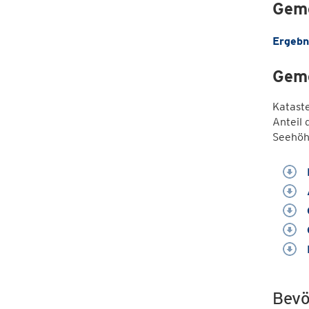
Geme
Ergebn
Geme
Katast
Anteil 
Seehöh
Bevö