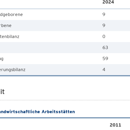
2024
dgeborene
9
rbene
9
tenbilanz
0
63
ug
59
rungsbilanz
4
it
andwirtschaftliche Arbeitsstätten
2011