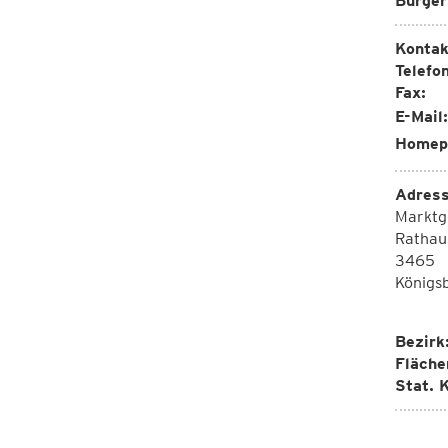
Bürger
Kontak
Telefon
Fax:
E-Mail:
Homep
Adress
Marktg
Rathau
3465
Königs
Bezirk
Fläche
Stat. K