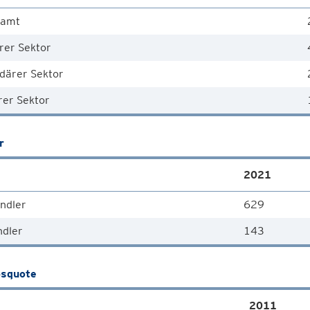
samt
rer Sektor
därer Sektor
rer Sektor
r
2021
ndler
629
ndler
143
squote
2011