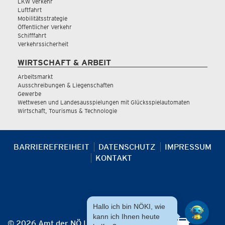
LKW Verkehr
Luftfahrt
Mobilitätsstrategie
Öffentlicher Verkehr
Schifffahrt
Verkehrssicherheit
WIRTSCHAFT & ARBEIT
Arbeitsmarkt
Ausschreibungen & Liegenschaften
Gewerbe
Wettwesen und Landesausspielungen mit Glücksspielautomaten
Wirtschaft, Tourismus & Technologie
BARRIEREFREIHEIT
DATENSCHUTZ
IMPRESSUM
KONTAKT
Hallo ich bin NÖKI, wie
kann ich Ihnen heute
© 2026 Amt der NÖ Landesregierung