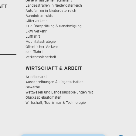
Gehen/Fahrgemeinschaften)
Landesstraßen in Niederösterreich
AFT
Autofahren in Niederösterreich
Bahninfrastruktur
Güterverkehr
KFZ-Überprüfung & Genehmigung
LKW Verkehr
Luftfahrt
Mobilitätsstrategie
Öffentlicher Verkehr
Schifffahrt
Verkehrssicherheit
WIRTSCHAFT & ARBEIT
Arbeitsmarkt
Ausschreibungen & Liegenschaften
Gewerbe
Wettwesen und Landesausspielungen mit
Glücksspielautomaten
Wirtschaft, Tourismus & Technologie