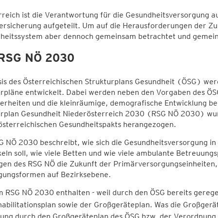
rreich ist die Verantwortung für die Gesundheitsversorgung
ersicherung aufgeteilt. Um auf die Herausforderungen der Zuk
heitssystem aber dennoch gemeinsam betrachtet und gemein
 RSG NÖ 2030
is des Österreichischen Strukturplans Gesundheit (ÖSG) wer
urpläne entwickelt. Dabei werden neben den Vorgaben des ÖS
rheiten und die kleinräumige, demografische Entwicklung ber
urplan Gesundheit Niederösterreich 2030 (RSG NÖ 2030) wu
österreichischen Gesundheitspakts herangezogen.
G NÖ 2030 beschreibt, wie sich die Gesundheitsversorgung in
eln soll, wie viele Betten und wie viele ambulante Betreuungs
gen des RSG NÖ die Zukunft der Primärversorgungseinheiten
gungsformen auf Bezirksebene.
m RSG NÖ 2030 enthalten - weil durch den ÖSG bereits gerege
abilitationsplan sowie der Großgeräteplan.
Was die Großgerät
ung durch den Großgeräteplan des ÖSG bzw. der Verordnung 