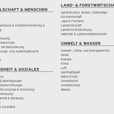
LAND- & FORSTWIRTSCH
LSCHAFT & MENSCHEN
Agrarstruktur, Boden, Güterwege
Forstwirtschaft
Jagd & Fischerei
andlung & Antidiskriminierung &
Landwirtschaft
g
Ländliche Entwicklung
Veterinär & Lebensmittelkontrolle
treuung
tenschutz
UMWELT & WASSER
 mit Behinderung
Umwelt-, Klima- und Energiebericht
sungs- und Aufenthaltsrecht
Abfall
Energie
z
Klima
Luft
DHEIT & SOZIALES
Nachhaltigkeit
rus
Naturschutz
& Bewilligungen
Umweltrecht
tseinrichtungen
Umweltschutz
itsvorsorge & Forschung
Wasser
Betreuung
ienste & Beratung
e
 & Kurplätze