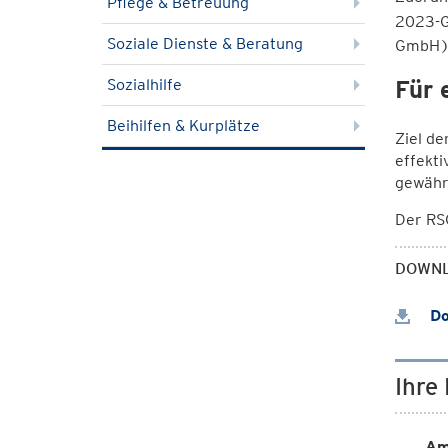
Pflege & Betreuung
2023-G
Soziale Dienste & Beratung
GmbH)
Sozialhilfe
Für 
Beihilfen & Kurplätze
Ziel de
effekti
gewähr
Der RS
DOWN
Do
Ihre
Am