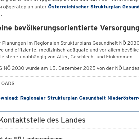
roßgeräteplan unter
Österreichischer Strukturplan Gesund
.
eine bevölkerungsorientierte Versorgun
r Planungen im Regionalen Strukturplans Gesundheit NÖ 2030 
ve und effiziente, medizinisch-adäquate und vor allem bevölk
leisten – unabhängig von Alter, Geschlecht und Einkommen.
G NÖ 2030 wurde am 15. Dezember 2025 von der NÖ Landes-
LOADS
wnload: Regionaler Strukturplan Gesundheit Niederösterr
 Kontaktstelle des Landes
t der NÖ Landesregierung