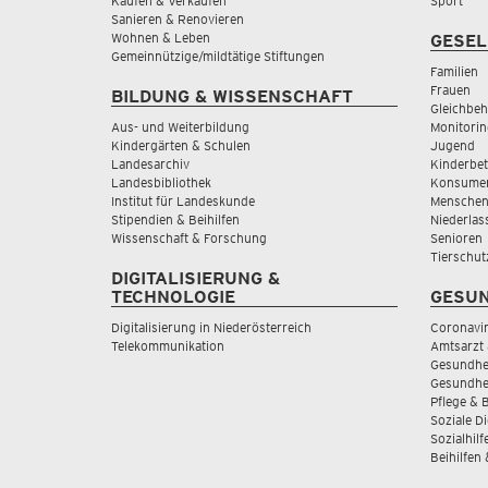
Kaufen & Verkaufen
Sport
Sanieren & Renovieren
Wohnen & Leben
GESEL
Gemeinnützige/mildtätige Stiftungen
Familien
Frauen
BILDUNG & WISSENSCHAFT
Gleichbeh
Aus- und Weiterbildung
Monitorin
Kindergärten & Schulen
Jugend
Landesarchiv
Kinderbe
Landesbibliothek
Konsumen
Institut für Landeskunde
Menschen
Stipendien & Beihilfen
Niederlas
Wissenschaft & Forschung
Senioren
Tierschut
DIGITALISIERUNG &
TECHNOLOGIE
GESUN
Digitalisierung in Niederösterreich
Coronavi
Telekommunikation
Amtsarzt 
Gesundhei
Gesundhe
Pflege & 
Soziale D
Sozialhilf
Beihilfen