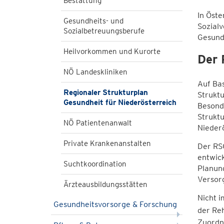
Bestattung
In Öste
Gesundheits- und
Sozialv
Sozialbetreuungsberufe
Gesund
Heilvorkommen und Kurorte
Der
NÖ Landeskliniken
Auf Bas
Regionaler Strukturplan
Strukt
Gesundheit für Niederösterreich
Besonde
Strukt
NÖ Patientenanwalt
Nieder
Private Krankenanstalten
Der RS
entwick
Suchtkoordination
Planun
Versor
Ärzteausbildungsstätten
Nicht i
Gesundheitsvorsorge & Forschung
der Reh
Zuordn