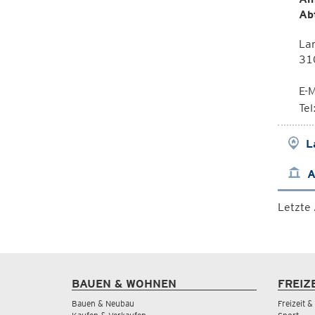
Ab
La
310
E-M
Te
L
A
Letzte
BAUEN & WOHNEN
FREIZ
Bauen & Neubau
Freizeit 