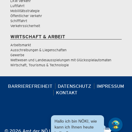
LKW Verkehr
Luftfahrt
Mobilitätsstrategie
Öffentlicher Verkehr
Schifffahrt
Verkehrssicherheit
WIRTSCHAFT & ARBEIT
Arbeitsmarkt
Ausschreibungen & Liegenschaften
Gewerbe
Wettwesen und Landesausspielungen mit Glücksspielautomaten
Wirtschaft, Tourismus & Technologie
BARRIEREFREIHEIT
DATENSCHUTZ
IMPRESSUM
KONTAKT
Hallo ich bin NÖKI, wie
kann ich Ihnen heute
© 2026 Amt der NÖ Landesregierung