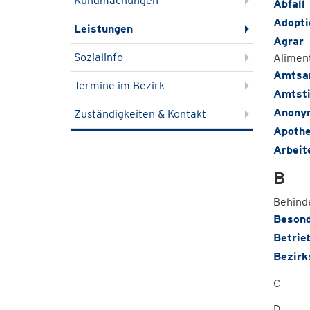
Kundmachungen
Abfall
Adopti
Leistungen
Agrar
Sozialinfo
Aliment
Amtsa
Termine im Bezirk
Amtsti
Anony
Zuständigkeiten & Kontakt
Apothe
Arbeit
B
Behind
Besond
Betrie
Bezirk
C
D