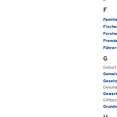
F
Famili
Fische
Forstw
Fremde
Führer
G
Geburt
Gemei
Gesetz
Gesund
Gewerb
Giftbez
Grundv