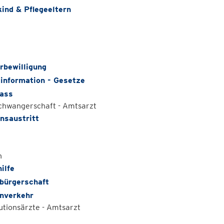
kind & Pflegeeltern
rbewilligung
information - Gesetze
ass
schwangerschaft - Amtsarzt
onsaustritt
n
ilfe
bürgerschaft
nverkehr
utionsärzte - Amtsarzt