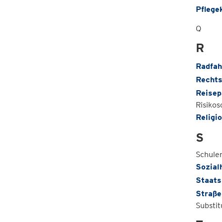
Pflege
Q
R
Radfah
Rechts
Reisep
Risiko
Religi
S
Schule
Sozialh
Staats
Straße
Substit