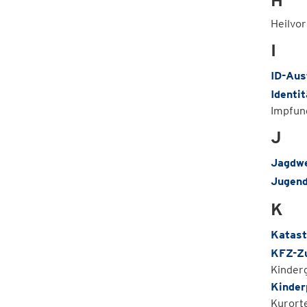
H
Heilvo
I
ID-Aus
Identi
Impfun
J
Jagdw
Jugen
K
Katast
KFZ-Z
Kinder
Kinder
Kurort