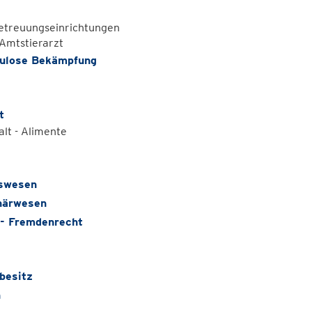
etreuungseinrichtungen
 Amtstierarzt
ulose Bekämpfung
t
lt - Alimente
swesen
närwesen
- Fremdenrecht
besitz
n