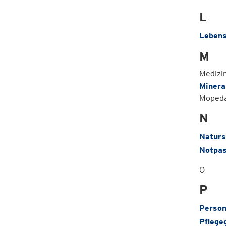
L
Lebens
M
Medizin
Minera
Mopeda
N
Naturs
Notpa
O
P
Person
Pflege