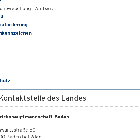
r
untersuchung - Amtsarzt
au
uförderung
hkennzeichen
chutz
 Kontaktstelle des Landes
zirkshauptmannschaft Baden
hwartzstraße 50
00 Baden bei Wien