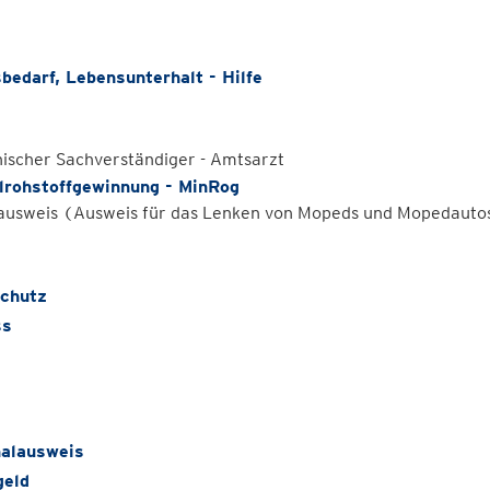
bedarf, Lebensunterhalt - Hilfe
ischer Sachverständiger - Amtsarzt
lrohstoffgewinnung - MinRog
usweis (Ausweis für das Lenken von Mopeds und Mopedauto
chutz
ss
alausweis
geld