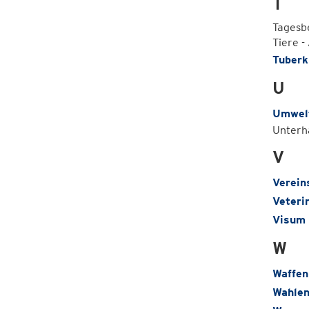
T
Tagesb
Tiere -
Tuberk
U
Umwel
Unterha
V
Verein
Veteri
Visum 
W
Waffen
Wahle