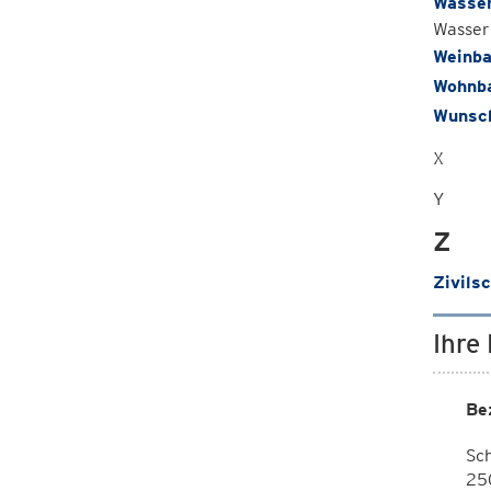
Wasse
Wasser
Weinb
Wohnba
Wunsc
X
Y
Z
Zivils
Ihre
Be
Sc
25