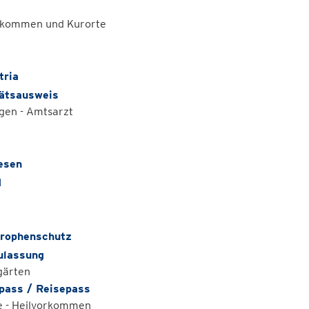
rkommen und Kurorte
tria
tätsausweis
gen - Amtsarzt
esen
d
rophenschutz
ulassung
gärten
pass / Reisepass
e - Heilvorkommen