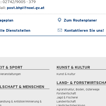
l.: 02742/9005 - 379
ail:
post.bhpl@noel.gv.at
ageplan
Zum Routenplaner
lle Dienststellen
Kontaktieren Sie uns!
EIT & SPORT
KUNST & KULTUR
& Veranstaltungen
Kunst & Kultur
LAND- & FORSTWIRTSCH
LSCHAFT & MENSCHEN
Agrarstruktur, Boden, Güterwege
Forstwirtschaft
Jagd & Fischerei
andlung & Antidiskriminierung &
Landwirtschaft
g
Ländliche Entwicklung