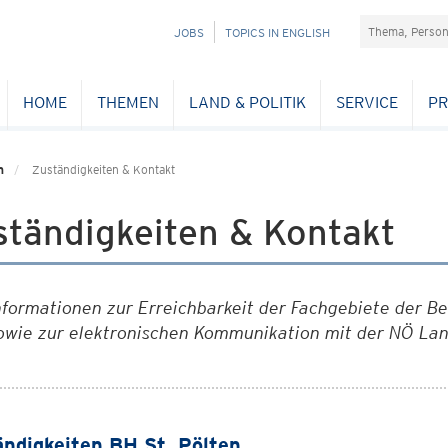
Suchefeld
NAVIGATION
JOBS
TOPICS IN ENGLISH
ÜBERSPRINGEN
HOME
THEMEN
LAND & POLITIK
SERVICE
PR
n
Zuständigkeiten & Kontakt
ständigkeiten & Kontakt
nformationen zur Erreichbarkeit der Fachgebiete der B
owie zur elektronischen Kommunikation mit der NÖ La
ndigkeiten BH St. Pölten