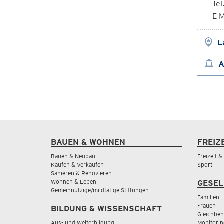
Te
E-M
L
A
BAUEN & WOHNEN
FREIZ
Bauen & Neubau
Freizeit 
Kaufen & Verkaufen
Sport
Sanieren & Renovieren
Wohnen & Leben
GESEL
Gemeinnützige/mildtätige Stiftungen
Familien
Frauen
BILDUNG & WISSENSCHAFT
Gleichbeh
Aus- und Weiterbildung
Monitorin