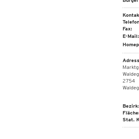
Bürger
Kontak
Telefon
Fax:
E-Mail:
Homep
Adress
Marktg
Waldeg
2754
Waldeg
Bezirk
Fläche
Stat. K