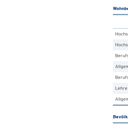
Wohnbe
Hochs
Hochs
Beruf
Allge
Berufs
Lehre
Allgem
Bevöl