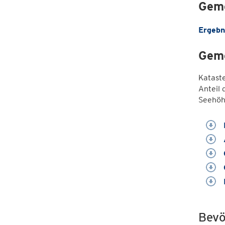
Geme
Ergebn
Geme
Katast
Anteil 
Seehöh
Bevö