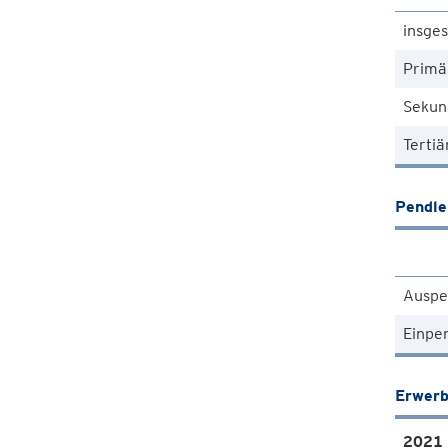
insge
Primä
Sekun
Tertiä
Pendle
Auspe
Einpe
Erwerb
2021