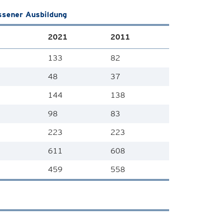
ssener Ausbildung
2021
2011
133
82
48
37
144
138
98
83
223
223
611
608
459
558