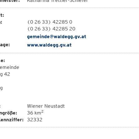
meister:
Katharina Trettler-Schiefer
t:
:
(0 26 33) 42285 0
(0 26 33) 42285 20
gemeinde@waldegg.gv.at
age:
www.waldegg.gv.at
e:
emeinde
g 42
g
:
Wiener Neustadt
2
ngröße:
36 km
ennziffer:
32332