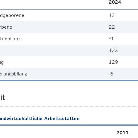
2024
dgeborene
13
rbene
22
tenbilanz
-9
123
ug
129
rungsbilanz
-6
it
andwirtschaftliche Arbeitsstätten
2011