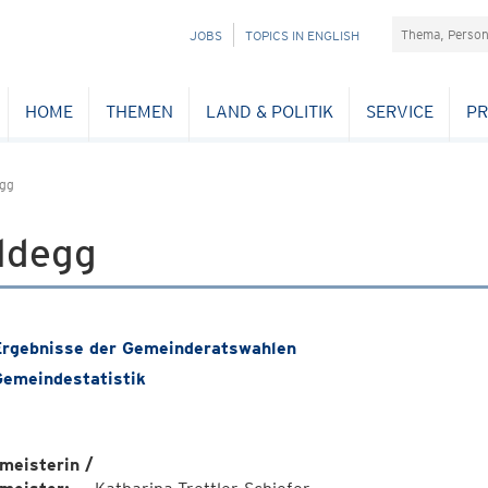
Suchefeld
NAVIGATION
JOBS
TOPICS IN ENGLISH
ÜBERSPRINGEN
HOME
THEMEN
LAND & POLITIK
SERVICE
PR
egg
ldegg
rgebnisse der Gemeinderatswahlen
emeindestatistik
meisterin /