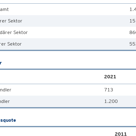
samt
1.
rer Sektor
15
därer Sektor
86
rer Sektor
55
r
2021
ndler
713
ndler
1.200
squote
2011