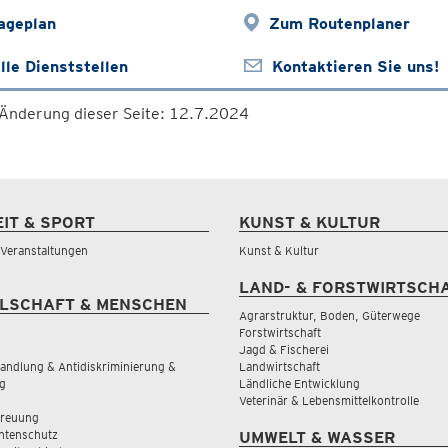
ageplan
Zum Routenplaner
lle Dienststellen
Kontaktieren Sie uns!
 Änderung dieser Seite: 12.7.2024
EIT & SPORT
KUNST & KULTUR
& Veranstaltungen
Kunst & Kultur
LAND- & FORSTWIRTSCH
LSCHAFT & MENSCHEN
Agrarstruktur, Boden, Güterwege
Forstwirtschaft
Jagd & Fischerei
andlung & Antidiskriminierung &
Landwirtschaft
g
Ländliche Entwicklung
Veterinär & Lebensmittelkontrolle
treuung
tenschutz
UMWELT & WASSER