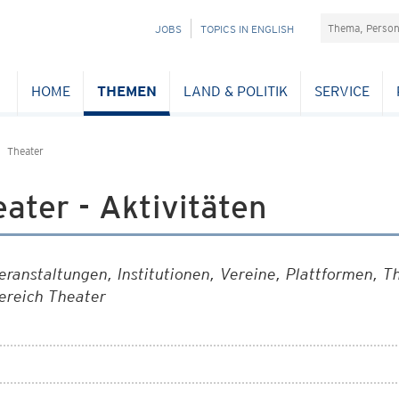
Suchefeld
NAVIGATION
JOBS
TOPICS IN ENGLISH
ÜBERSPRINGEN
HOME
THEMEN
LAND & POLITIK
SERVICE
Theater
ater - Aktivitäten
eranstaltungen, Institutionen, Vereine, Plattformen, T
ereich Theater