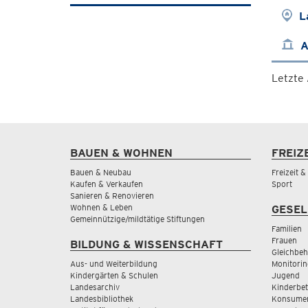
L
A
Letzte
BAUEN & WOHNEN
FREIZ
Bauen & Neubau
Freizeit 
Kaufen & Verkaufen
Sport
Sanieren & Renovieren
Wohnen & Leben
GESEL
Gemeinnützige/mildtätige Stiftungen
Familien
Frauen
BILDUNG & WISSENSCHAFT
Gleichbeh
Aus- und Weiterbildung
Monitorin
Kindergärten & Schulen
Jugend
Landesarchiv
Kinderbe
Landesbibliothek
Konsumen