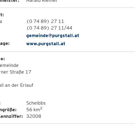
meister:
Harald Riemer
t:
:
(0 74 89) 27 11
(0 74 89) 27 11/44
gemeinde@purgstall.at
age:
www.purgstall.at
e:
emeinde
rner Straße 17
ll an der Erlauf
:
Scheibbs
2
ngröße:
56 km
ennziffer:
32008