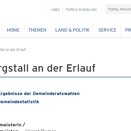
Suchefeld
NAVIGATION
JOBS
TOPICS IN ENGLISH
ÜBERSPRINGEN
HOME
THEMEN
LAND & POLITIK
SERVICE
PR
all an der Erlauf
gstall an der Erlauf
rgebnisse der Gemeinderatswahlen
emeindestatistik
meisterin /