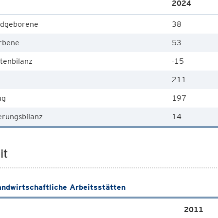
2024
dgeborene
38
rbene
53
tenbilanz
-15
211
ug
197
rungsbilanz
14
it
andwirtschaftliche Arbeitsstätten
2011