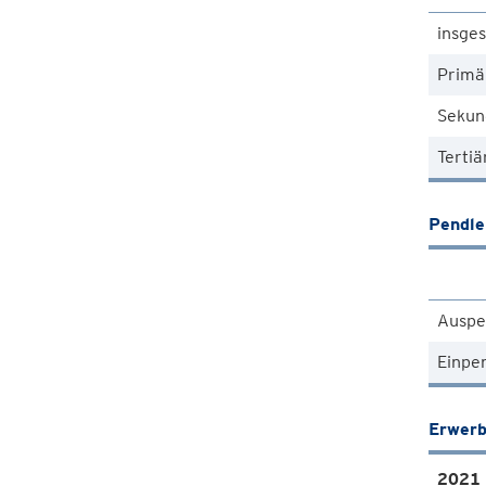
insge
Primä
Sekun
Tertiä
Pendle
Auspe
Einpe
Erwerb
2021