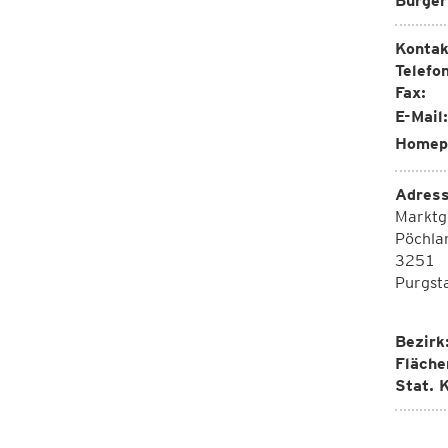
Bürger
Kontak
Telefon
Fax:
E-Mail:
Homep
Adress
Marktg
Pöchla
3251
Purgsta
Bezirk
Fläche
Stat. K