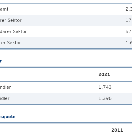
samt
2.
rer Sektor
17
därer Sektor
57
rer Sektor
1.
r
2021
ndler
1.743
ndler
1.396
squote
2011