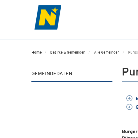
Home
Bezirke & Gemeinden
Alle Gemeinden
Purgst
Pur
GEMEINDEDATEN
E
G
Bürger