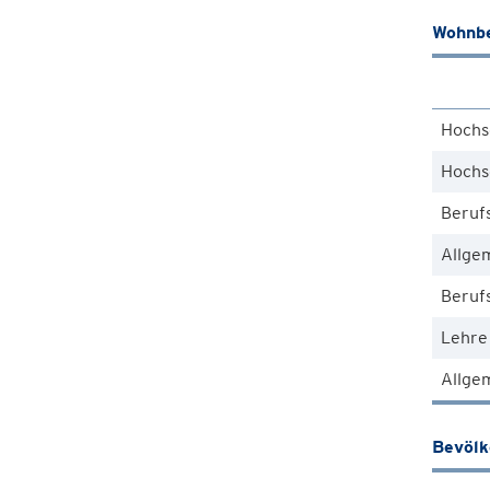
Wohnbe
Hochs
Hochs
Beruf
Allge
Berufs
Lehre
Allgem
Bevöl