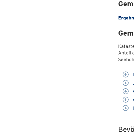
Geme
Ergebn
Geme
Katast
Anteil 
Seehöh
Bevö