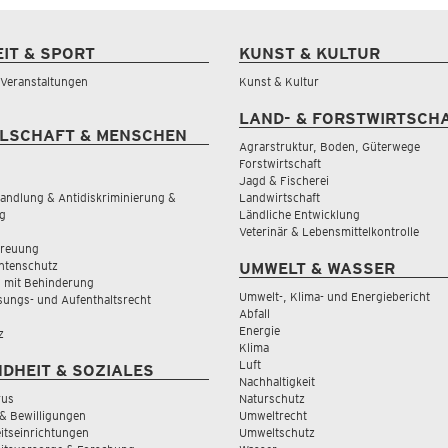
EIT & SPORT
KUNST & KULTUR
& Veranstaltungen
Kunst & Kultur
LAND- & FORSTWIRTSCH
LSCHAFT & MENSCHEN
Agrarstruktur, Boden, Güterwege
Forstwirtschaft
Jagd & Fischerei
andlung & Antidiskriminierung &
Landwirtschaft
g
Ländliche Entwicklung
Veterinär & Lebensmittelkontrolle
treuung
tenschutz
UMWELT & WASSER
 mit Behinderung
Umwelt-, Klima- und Energiebericht
sungs- und Aufenthaltsrecht
Abfall
Energie
z
Klima
Luft
DHEIT & SOZIALES
Nachhaltigkeit
rus
Naturschutz
& Bewilligungen
Umweltrecht
tseinrichtungen
Umweltschutz