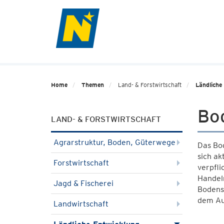
Home
Themen
Land- & Forstwirtschaft
Ländliche
Bo
LAND- & FORSTWIRTSCHAFT
Agrarstruktur, Boden, Güterwege
Das Bod
sich a
Forstwirtschaft
verpfli
Handeln
Jagd & Fischerei
Bodens
dem Au
Landwirtschaft