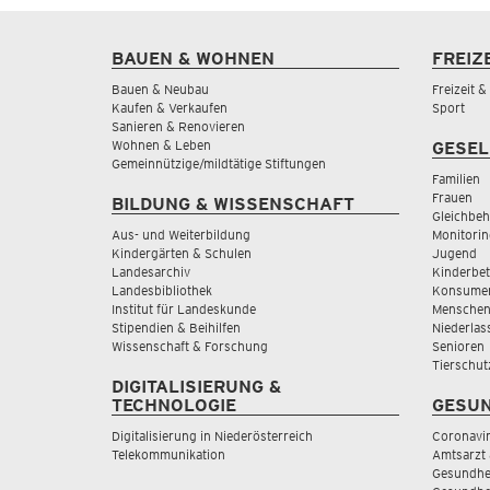
BAUEN & WOHNEN
FREIZ
Bauen & Neubau
Freizeit 
Kaufen & Verkaufen
Sport
Sanieren & Renovieren
Wohnen & Leben
GESEL
Gemeinnützige/mildtätige Stiftungen
Familien
Frauen
BILDUNG & WISSENSCHAFT
Gleichbeh
Aus- und Weiterbildung
Monitorin
Kindergärten & Schulen
Jugend
Landesarchiv
Kinderbe
Landesbibliothek
Konsumen
Institut für Landeskunde
Menschen
Stipendien & Beihilfen
Niederlas
Wissenschaft & Forschung
Senioren
Tierschut
DIGITALISIERUNG &
TECHNOLOGIE
GESUN
Digitalisierung in Niederösterreich
Coronavi
Telekommunikation
Amtsarzt 
Gesundhei