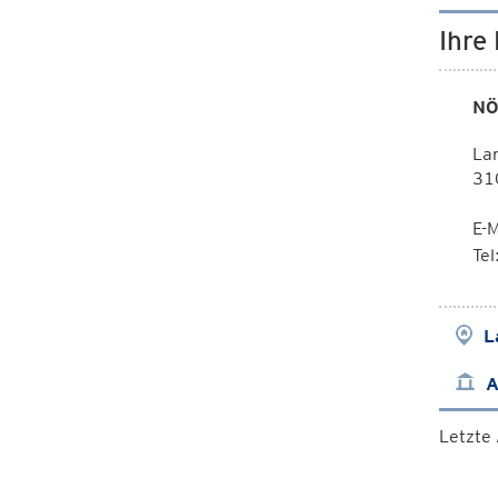
Ihre
NÖ
La
31
E-M
Te
L
A
Letzte