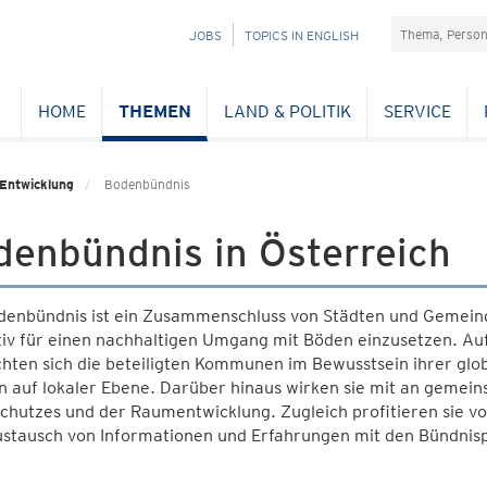
Suchefeld
NAVIGATION
JOBS
TOPICS IN ENGLISH
ÜBERSPRINGEN
HOME
THEMEN
LAND & POLITIK
SERVICE
 Entwicklung
Bodenbündnis
denbündnis in Österreich
enbündnis ist ein Zusammenschluss von Städten und Gemeinde
ktiv für einen nachhaltigen Umgang mit Böden einzusetzen. A
chten sich die beteiligten Kommunen im Bewusstsein ihrer gl
 auf lokaler Ebene. Darüber hinaus wirken sie mit an gemein
chutzes und der Raumentwicklung. Zugleich profitieren sie v
stausch von Informationen und Erfahrungen mit den Bündnis