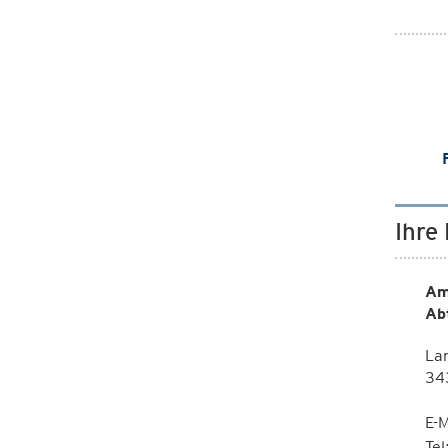
Ihre
Am
Ab
La
343
E-M
Te