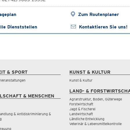
ageplan
Zum Routenplaner
lle Dienststellen
Kontaktieren Sie uns!
EIT & SPORT
KUNST & KULTUR
& Veranstaltungen
Kunst & Kultur
LAND- & FORSTWIRTSCH
LSCHAFT & MENSCHEN
Agrarstruktur, Boden, Güterwege
Forstwirtschaft
Jagd & Fischerei
andlung & Antidiskriminierung &
Landwirtschaft
g
Ländliche Entwicklung
Veterinär & Lebensmittelkontrolle
treuung