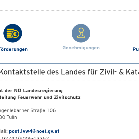
Genehmigungen
Förderungen
Pu
 Kontaktstelle des Landes für Zivil- & K
t der NÖ Landesregierung
teilung Feuerwehr und Zivilschutz
ngenlebarner Straße 106
0 Tulln
ail:
post.ivw4@noel.gv.at
l: 02742/9005-13352