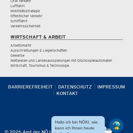
LKW Verkehr
Luftfahrt
Mobilitätsstrategie
Öffentlicher Verkehr
Schifffahrt
Verkehrssicherheit
WIRTSCHAFT & ARBEIT
Arbeitsmarkt
Ausschreibungen & Liegenschaften
Gewerbe
Wettwesen und Landesausspielungen mit Glücksspielautomaten
Wirtschaft, Tourismus & Technologie
BARRIEREFREIHEIT
DATENSCHUTZ
IMPRESSUM
KONTAKT
Hallo ich bin NÖKI, wie
kann ich Ihnen heute
© 2026 Amt der NÖ Landesregierung