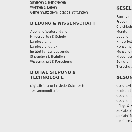
Sanieren & Renovieren
Wohnen & Leben
GESEL
Gemeinnützige/mildtätige Stiftungen
Familien
Frauen
BILDUNG & WISSENSCHAFT
Gleichbeh
Aus- und Weiterbildung
Monitorin
Kindergärten & Schulen
Jugend
Landesarchiv
Kinderbe
Landesbibliothek
Konsumen
Institut für Landeskunde
Menschen
Stipendien & Beihilfen
Niederlas
Wissenschaft & Forschung
Senioren
Tierschut
DIGITALISIERUNG &
TECHNOLOGIE
GESUN
Digitalisierung in Niederösterreich
Coronavi
Telekommunikation
Amtsarzt 
Gesundhei
Gesundhe
Pflege & 
Soziale D
Sozialhilf
Beihilfen