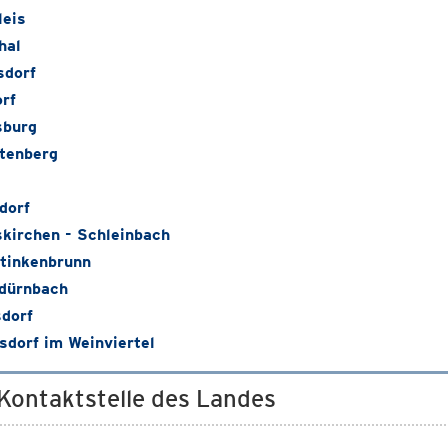
leis
hal
sdorf
rf
sburg
tenberg
dorf
skirchen - Schleinbach
tinkenbrunn
dürnbach
sdorf
sdorf im Weinviertel
 Kontaktstelle des Landes