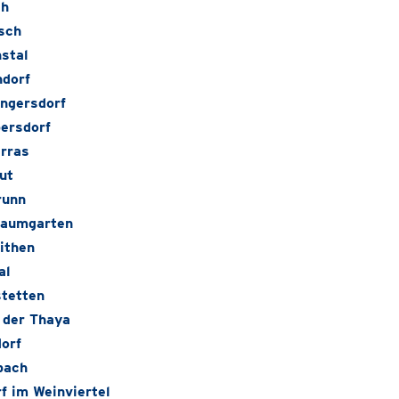
ch
sch
stal
dorf
ngersdorf
ersdorf
rras
ut
runn
baumgarten
ithen
al
tetten
 der Thaya
orf
bach
f im Weinviertel