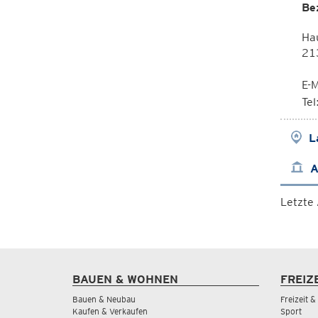
Be
Hau
21
E-M
Te
L
A
Letzte
BAUEN & WOHNEN
FREIZ
Bauen & Neubau
Freizeit 
Kaufen & Verkaufen
Sport