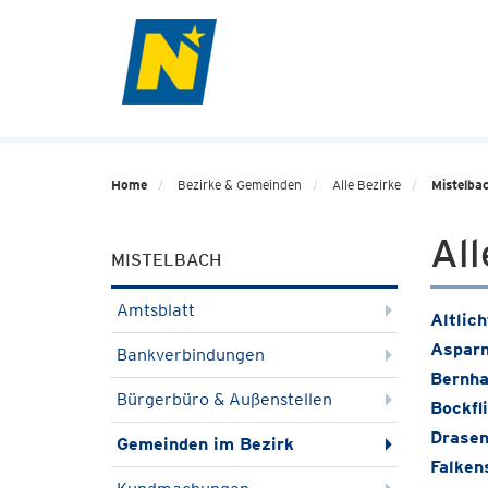
Home
Bezirke & Gemeinden
Alle Bezirke
Mistelba
All
MISTELBACH
Amtsblatt
Altlic
Asparn
Bankverbindungen
Bernha
Bürgerbüro & Außenstellen
Bockfl
Drasen
Gemeinden im Bezirk
Falken