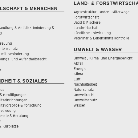
LAND- & FORSTWIRTSCH
LSCHAFT & MENSCHEN
Agrarstruktur, Boden, Güterwege
Forstwirtschaft
Jagd & Fischerei
andlung & Antidiskriminierung &
Landwirtschaft
g
Ländliche Entwicklung
Veterinär & Lebensmittelkontrolle
treuung
tenschutz
UMWELT & WASSER
 mit Behinderung
Umwelt-, Klima- und Energiebericht
sungs- und Aufenthaltsrecht
Abfall
Energie
z
Klima
Luft
DHEIT & SOZIALES
Nachhaltigkeit
rus
Naturschutz
& Bewilligungen
Umweltrecht
tseinrichtungen
Umweltschutz
itsvorsorge & Forschung
Wasser
Betreuung
ienste & Beratung
e
 & Kurplätze