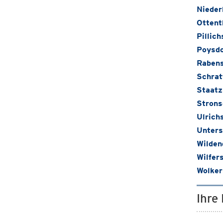
Nieder
Ottent
Pillich
Poysdo
Raben
Schrat
Staatz
Strons
Ulrich
Unters
Wilden
Wilfer
Wolker
Ihre