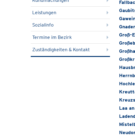
Kundmachungen
Fallba
Gaubit
Leistungen
Gawein
Sozialinfo
Gnaden
Groß-E
Termine im Bezirk
Großeb
Zuständigkeiten & Kontakt
Großha
Großkr
Hausb
Herrn
Hochle
Kreutt
Kreuzs
Laa an
Ladend
Mistel
Neudor