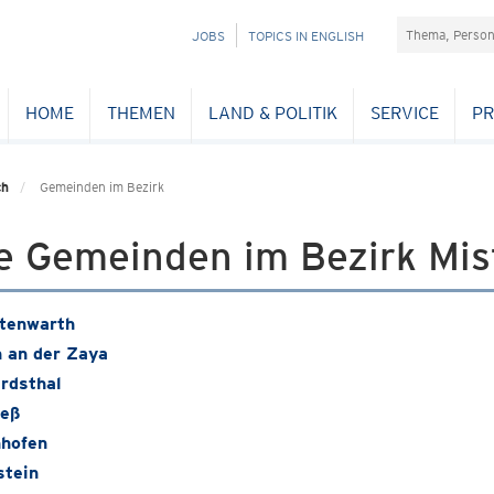
Suchefeld
NAVIGATION
JOBS
TOPICS IN ENGLISH
ÜBERSPRINGEN
HOME
THEMEN
LAND & POLITIK
SERVICE
PR
ch
Gemeinden im Bezirk
e Gemeinden im Bezirk Mis
htenwarth
 an der Zaya
rdsthal
ieß
hofen
stein