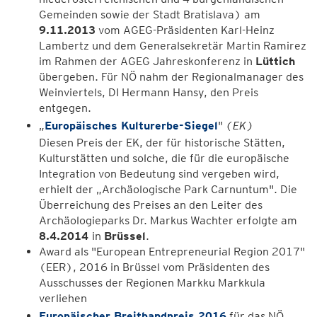
Gemeinden sowie der Stadt Bratislava) am
9.11.2013
vom AGEG-Präsidenten Karl-Heinz
Lambertz und dem Generalsekretär Martin Ramirez
im Rahmen der AGEG Jahreskonferenz in
Lüttich
übergeben. Für NÖ nahm der Regionalmanager des
Weinviertels, DI Hermann Hansy, den Preis
entgegen.
„
Europäisches Kulturerbe-Siegel
"
(EK)
Diesen Preis der EK, der für historische Stätten,
Kulturstätten und solche, die für die europäische
Integration von Bedeutung sind vergeben wird,
erhielt der „Archäologische Park Carnuntum". Die
Überreichung des Preises an den Leiter des
Archäologieparks Dr. Markus Wachter erfolgte am
8.4.2014
in
Brüssel
.
Award als "European Entrepreneurial Region 2017"
(EER), 2016 in Brüssel vom Präsidenten des
Ausschusses der Regionen Markku Markkula
verliehen
Europäischer Breitbandpreis 2016
für das NÖ