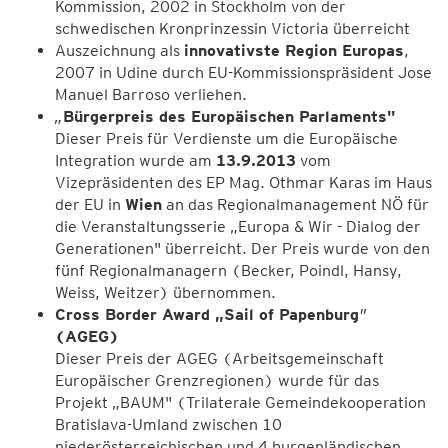
Kommission, 2002 in Stockholm von der
schwedischen Kronprinzessin Victoria überreicht
Auszeichnung als
innovativste Region Europas
,
2007 in Udine durch EU-Kommissionspräsident Jose
Manuel Barroso verliehen.
„
Bürgerpreis des Europäischen Parlaments"
Dieser Preis für Verdienste um die Europäische
Integration wurde am
13.9.2013
vom
Vizepräsidenten des EP Mag. Othmar Karas im Haus
der EU in
Wien
an das Regionalmanagement NÖ für
die Veranstaltungsserie „Europa & Wir - Dialog der
Generationen" überreicht. Der Preis wurde von den
fünf Regionalmanagern (Becker, Poindl, Hansy,
Weiss, Weitzer) übernommen.
Cross Border Award „Sail of Papenburg
"
(
AGEG)
Dieser Preis der AGEG (Arbeitsgemeinschaft
Europäischer Grenzregionen) wurde für das
Projekt „BAUM" (Trilaterale Gemeindekooperation
Bratislava-Umland zwischen 10
niederösterreichischen und 4 burgenländischen