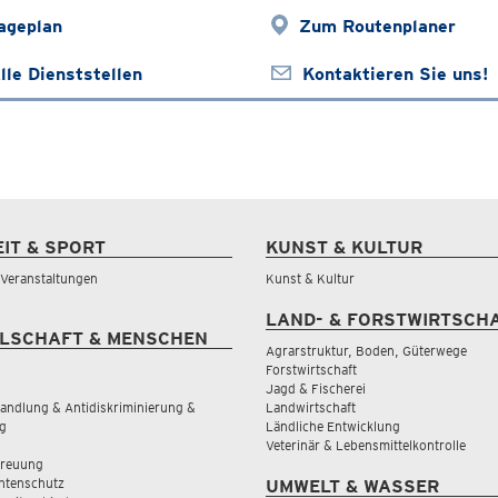
ageplan
Zum Routenplaner
lle Dienststellen
Kontaktieren Sie uns!
EIT & SPORT
KUNST & KULTUR
& Veranstaltungen
Kunst & Kultur
LAND- & FORSTWIRTSCH
LSCHAFT & MENSCHEN
Agrarstruktur, Boden, Güterwege
Forstwirtschaft
Jagd & Fischerei
andlung & Antidiskriminierung &
Landwirtschaft
g
Ländliche Entwicklung
Veterinär & Lebensmittelkontrolle
treuung
tenschutz
UMWELT & WASSER