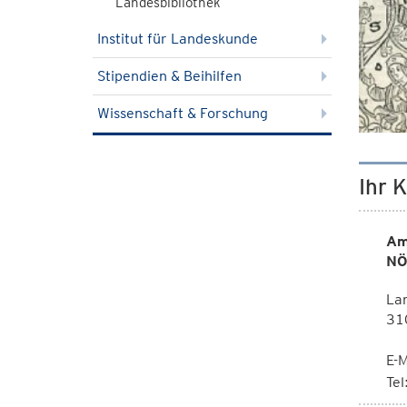
Landesbibliothek
Institut für Landeskunde
Stipendien & Beihilfen
Wissenschaft & Forschung
Ihr 
Am
NÖ
Lan
310
E-M
Te