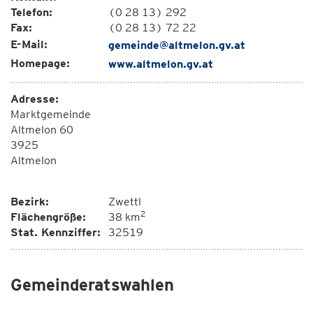
Telefon:
(0 28 13) 292
Fax:
(0 28 13) 72 22
E-Mail:
gemeinde@altmelon.gv.at
Homepage:
www.altmelon.gv.at
Adresse:
Marktgemeinde
Altmelon 60
3925
Altmelon
Bezirk:
Zwettl
2
Flächengröße:
38 km
Stat. Kennziffer:
32519
Gemeinderatswahlen