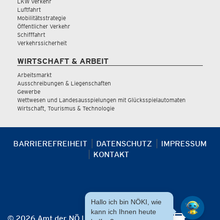
LKW Verkehr
Luftfahrt
Mobilitätsstrategie
Öffentlicher Verkehr
Schifffahrt
Verkehrssicherheit
WIRTSCHAFT & ARBEIT
Arbeitsmarkt
Ausschreibungen & Liegenschaften
Gewerbe
Wettwesen und Landesausspielungen mit Glücksspielautomaten
Wirtschaft, Tourismus & Technologie
BARRIEREFREIHEIT
DATENSCHUTZ
IMPRESSUM
KONTAKT
Hallo ich bin NÖKI, wie
kann ich Ihnen heute
© 2026 Amt der NÖ Landesregierung