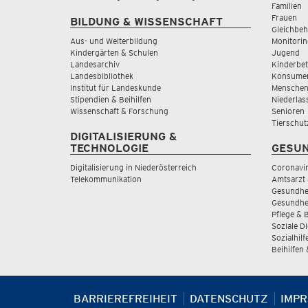
Familien
Frauen
BILDUNG & WISSENSCHAFT
Gleichbeh
Aus- und Weiterbildung
Monitorin
Kindergärten & Schulen
Jugend
Landesarchiv
Kinderbe
Landesbibliothek
Konsumen
Institut für Landeskunde
Menschen
Stipendien & Beihilfen
Niederlas
Wissenschaft & Forschung
Senioren
Tierschut
DIGITALISIERUNG &
TECHNOLOGIE
GESUN
Digitalisierung in Niederösterreich
Coronavi
Telekommunikation
Amtsarzt 
Gesundhei
Gesundhe
Pflege & 
Soziale D
Sozialhilf
Beihilfen
BARRIEREFREIHEIT
DATENSCHUTZ
IMP