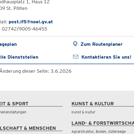
ndhausplatz 1, Haus 12
9 St. Pölten
ail:
post.lf5@noel.gv.at
l: 02742/9005-46455
ageplan
Zum Routenplaner
lle Dienststellen
Kontaktieren Sie uns!
 Änderung dieser Seite: 3.6.2026
EIT & SPORT
KUNST & KULTUR
& Veranstaltungen
Kunst & Kultur
LAND- & FORSTWIRTSCH
LSCHAFT & MENSCHEN
Agrarstruktur, Boden, Güterwege