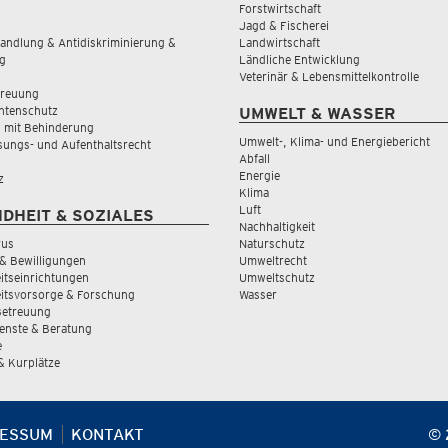
Forstwirtschaft
Jagd & Fischerei
andlung & Antidiskriminierung &
Landwirtschaft
g
Ländliche Entwicklung
Veterinär & Lebensmittelkontrolle
treuung
tenschutz
UMWELT & WASSER
 mit Behinderung
Umwelt-, Klima- und Energiebericht
sungs- und Aufenthaltsrecht
Abfall
Energie
z
Klima
Luft
DHEIT & SOZIALES
Nachhaltigkeit
rus
Naturschutz
& Bewilligungen
Umweltrecht
tseinrichtungen
Umweltschutz
itsvorsorge & Forschung
Wasser
Betreuung
ienste & Beratung
e
 & Kurplätze
RESSUM
KONTAKT
© 