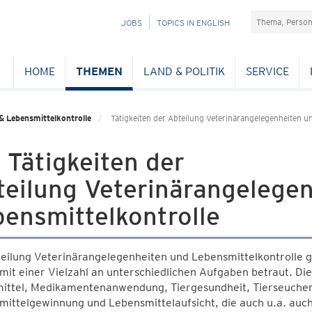
Suchefeld
NAVIGATION
JOBS
TOPICS IN ENGLISH
ÜBERSPRINGEN
HOME
THEMEN
LAND & POLITIK
SERVICE
& Lebensmittelkontrolle
Tätigkeiten der Abteilung Veterinärangelegenheiten u
 Tätigkeiten der
teilung Veterinärangelege
ensmittelkontrolle
eilung Veterinärangelegenheiten und Lebensmittelkontrolle g
 mit einer Vielzahl an unterschiedlichen Aufgaben betraut. D
mittel, Medikamentenanwendung, Tiergesundheit, Tierseuchen 
ittelgewinnung und Lebensmittelaufsicht, die auch u.a. auch