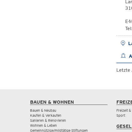
La
310
E-M
Te
L
A
Letzte
BAUEN & WOHNEN
FREIZ
Bauen & Neubau
Freizeit 
Kaufen & Verkaufen
Sport
Sanieren & Renovieren
Wohnen & Leben
GESEL
Gemeinnützige/mildtätige Stiftungen