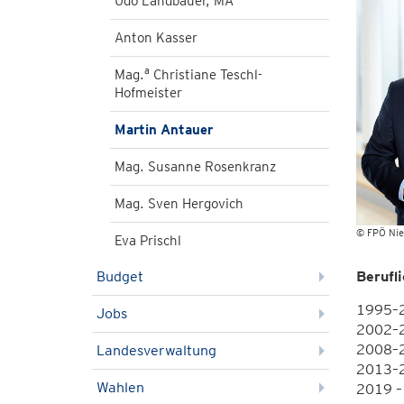
Udo Landbauer, MA
Anton Kasser
a
Mag.
Christiane Teschl-
Hofmeister
Martin Antauer
Mag. Susanne Rosenkranz
Mag. Sven Hergovich
© FPÖ Nie
Eva Prischl
Berufl
Budget
1995–2
Jobs
2002–20
2008–2
Landesverwaltung
2013–2
Wahlen
2019 –