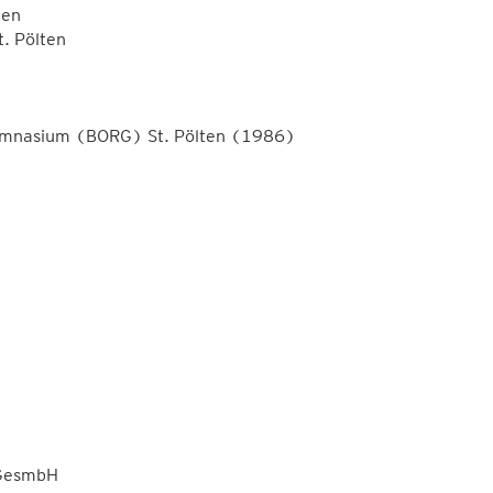
ten
t. Pölten
ymnasium (BORG) St. Pölten (1986)
 GesmbH