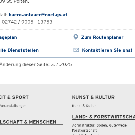
9 St. Pölten,
ail:
buero.antauer@noel.gv.at
l: 02742 / 9005 - 13753
ageplan
Zum Routenplaner
lle Dienststellen
Kontaktieren Sie uns!
 Änderung dieser Seite: 3.7.2025
EIT & SPORT
KUNST & KULTUR
& Veranstaltungen
Kunst & Kultur
LAND- & FORSTWIRTSCH
LSCHAFT & MENSCHEN
Agrarstruktur, Boden, Güterwege
Forstwirtschaft