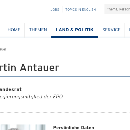
Suchefeld
NAVIGATION
JOBS
TOPICS IN ENGLISH
ÜBERSPRINGEN
HOME
THEMEN
LAND & POLITIK
SERVICE
auer
rtin Antauer
andesrat
egierungsmitglied der FPÖ
Persönliche Daten