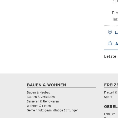
310
E-M
Te
L
A
Letzte
BAUEN & WOHNEN
FREIZ
Bauen & Neubau
Freizeit 
Kaufen & Verkaufen
Sport
Sanieren & Renovieren
Wohnen & Leben
GESEL
Gemeinnützige/mildtätige Stiftungen
Familien