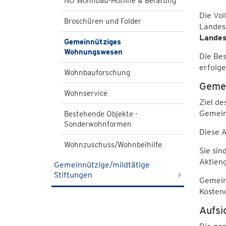
NÖ Wohnbau-Hotline & Beratung
Die Vol
Broschüren und Folder
Landes
Landes
Gemeinnütziges
Wohnungswesen
Die Be
erfolg
Wohnbauforschung
Gemei
Wohnservice
Ziel d
Gemein
Bestehende Objekte -
Sonderwohnformen
Diese 
Wohnzuschuss/Wohnbeihilfe
Sie sin
Aktieng
Gemeinnützige/mildtätige
Stiftungen
Gemein
Kosten
Aufsi