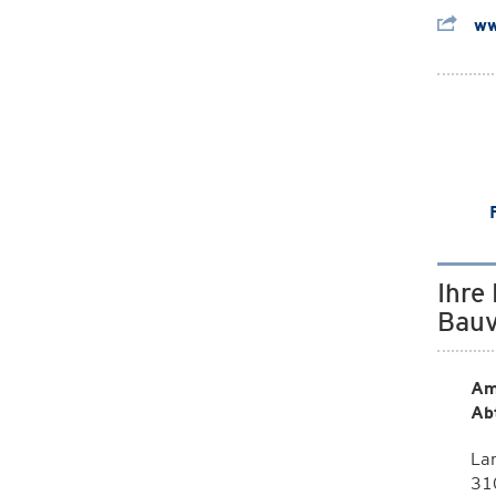
ww
Ihre
Bauv
Am
Ab
La
310