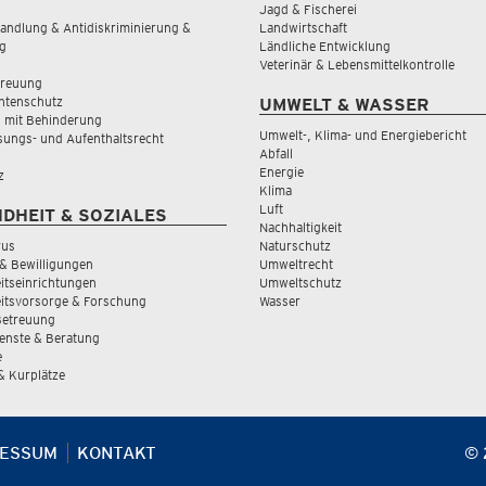
Jagd & Fischerei
andlung & Antidiskriminierung &
Landwirtschaft
g
Ländliche Entwicklung
Veterinär & Lebensmittelkontrolle
treuung
tenschutz
UMWELT & WASSER
 mit Behinderung
Umwelt-, Klima- und Energiebericht
sungs- und Aufenthaltsrecht
Abfall
Energie
z
Klima
Luft
DHEIT & SOZIALES
Nachhaltigkeit
rus
Naturschutz
& Bewilligungen
Umweltrecht
tseinrichtungen
Umweltschutz
itsvorsorge & Forschung
Wasser
Betreuung
ienste & Beratung
e
 & Kurplätze
RESSUM
KONTAKT
© 