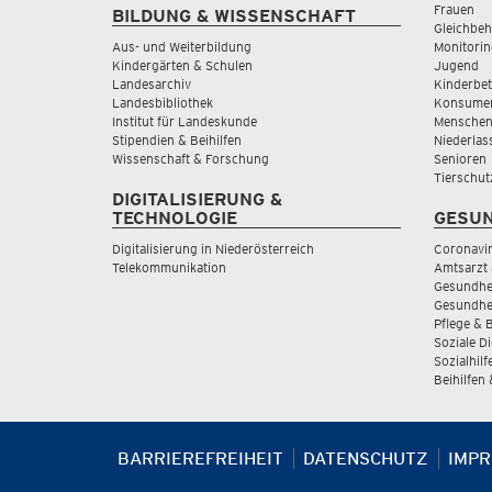
Frauen
BILDUNG & WISSENSCHAFT
Gleichbeh
Aus- und Weiterbildung
Monitorin
Kindergärten & Schulen
Jugend
Landesarchiv
Kinderbe
Landesbibliothek
Konsumen
Institut für Landeskunde
Menschen
Stipendien & Beihilfen
Niederlas
Wissenschaft & Forschung
Senioren
Tierschut
DIGITALISIERUNG &
TECHNOLOGIE
GESUN
Digitalisierung in Niederösterreich
Coronavi
Telekommunikation
Amtsarzt 
Gesundhei
Gesundhe
Pflege & 
Soziale D
Sozialhilf
Beihilfen
BARRIEREFREIHEIT
DATENSCHUTZ
IMP