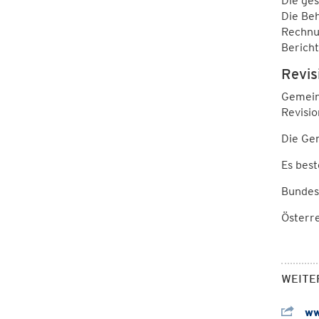
Die ge
Die Beh
Rechnu
Berich
Revis
Gemein
Revisi
Die Ge
Es bes
Bundes
Österr
WEITE
ww