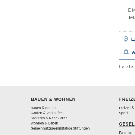
E-M
Te
L
A
Letzte
BAUEN & WOHNEN
FREIZ
Bauen & Neubau
Freizeit 
Kaufen & Verkaufen
Sport
Sanieren & Renovieren
Wohnen & Leben
GESEL
Gemeinnützige/mildtätige Stiftungen
Familien