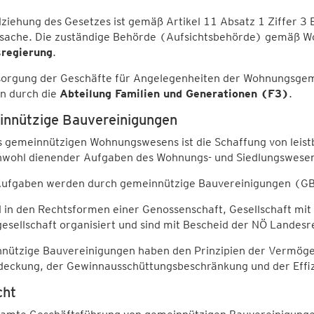
lziehung des Gesetzes ist gemäß Artikel 11 Absatz 1 Ziffer 
sache. Die zuständige Behörde (Aufsichtsbehörde) gemäß Wo
regierung
.
sorgung der Geschäfte für Angelegenheiten der Wohnungsgeme
en durch die
Abteilung Familien und Generationen (F3)
.
nnützige Bauvereinigungen
es gemeinnützigen Wohnungswesens ist die Schaffung von lei
wohl dienender Aufgaben des Wohnungs- und Siedlungswesen
Aufgaben werden durch gemeinnützige Bauvereinigungen (GBV
d in den Rechtsformen einer Genossenschaft, Gesellschaft mit
esellschaft organisiert und sind mit Bescheid der NÖ Landes
nützige Bauvereinigungen haben den Prinzipien der Vermögen
deckung, der Gewinnausschüttungsbeschränkung und der Effiz
cht