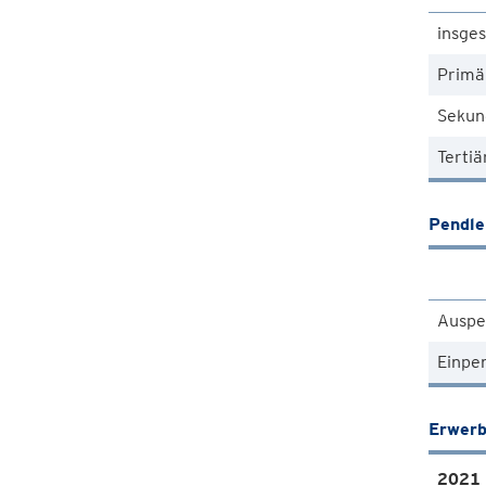
insge
Primä
Sekun
Tertiä
Pendle
Auspe
Einpe
Erwerb
2021