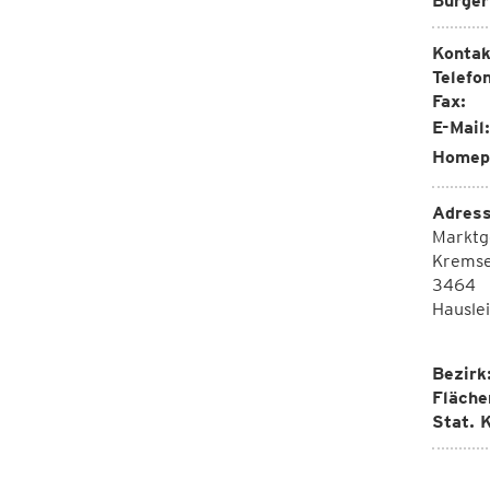
Bürger
Kontak
Telefon
Fax:
E-Mail:
Homep
Adress
Marktg
Kremse
3464
Hausle
Bezirk
Fläche
Stat. K