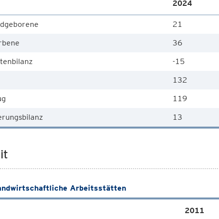
2024
dgeborene
21
rbene
36
tenbilanz
-15
132
ug
119
rungsbilanz
13
it
andwirtschaftliche Arbeitsstätten
2011