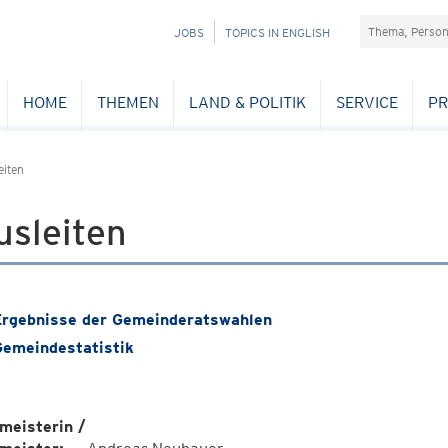
Suchefeld
NAVIGATION
JOBS
TOPICS IN ENGLISH
ÜBERSPRINGEN
HOME
THEMEN
LAND & POLITIK
SERVICE
PR
eiten
usleiten
rgebnisse der Gemeinderatswahlen
emeindestatistik
meisterin /