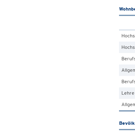
Wohnbe
Hochs
Hochs
Beruf
Allge
Berufs
Lehre
Allgem
Bevöl