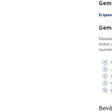
Geme
Ergebn
Geme
Katast
Anteil 
Seehöh
Bevö