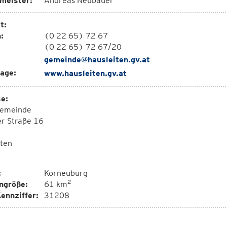
meister:
Andreas Neubauer
t:
:
(0 22 65) 72 67
(0 22 65) 72 67/20
gemeinde@hausleiten.gv.at
age:
www.hausleiten.gv.at
e:
emeinde
r Straße 16
iten
:
Korneuburg
2
ngröße:
61 km
ennziffer:
31208