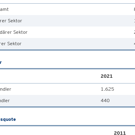
samt
rer Sektor
därer Sektor
rer Sektor
r
2021
ndler
1.625
ndler
440
squote
2011