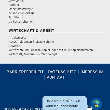
LKW Verkehr
Luftfahrt
Mobilitätsstrategie
Öffentlicher Verkehr
Schifffahrt
Verkehrssicherheit
WIRTSCHAFT & ARBEIT
Arbeitsmarkt
Ausschreibungen & Liegenschaften
Gewerbe
Wettwesen und Landesausspielungen mit Glücksspielautomaten
Wirtschaft, Tourismus & Technologie
BARRIEREFREIHEIT
DATENSCHUTZ
IMPRESSUM
KONTAKT
Hallo ich bin NÖKI, wie
kann ich Ihnen heute
© 2026 Amt der NÖ Landesregierung