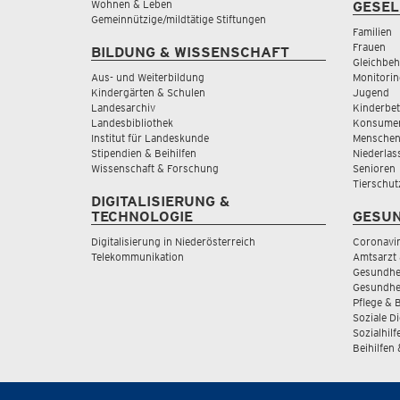
Wohnen & Leben
GESEL
Gemeinnützige/mildtätige Stiftungen
Familien
Frauen
BILDUNG & WISSENSCHAFT
Gleichbeh
Aus- und Weiterbildung
Monitorin
Kindergärten & Schulen
Jugend
Landesarchiv
Kinderbe
Landesbibliothek
Konsumen
Institut für Landeskunde
Menschen
Stipendien & Beihilfen
Niederlas
Wissenschaft & Forschung
Senioren
Tierschut
DIGITALISIERUNG &
TECHNOLOGIE
GESUN
Digitalisierung in Niederösterreich
Coronavi
Telekommunikation
Amtsarzt 
Gesundhei
Gesundhe
Pflege & 
Soziale D
Sozialhilf
Beihilfen