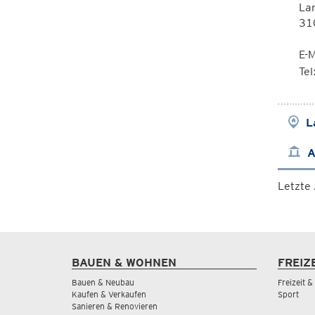
La
310
E-M
Te
L
A
Letzte
BAUEN & WOHNEN
FREIZ
Bauen & Neubau
Freizeit 
Kaufen & Verkaufen
Sport
Sanieren & Renovieren