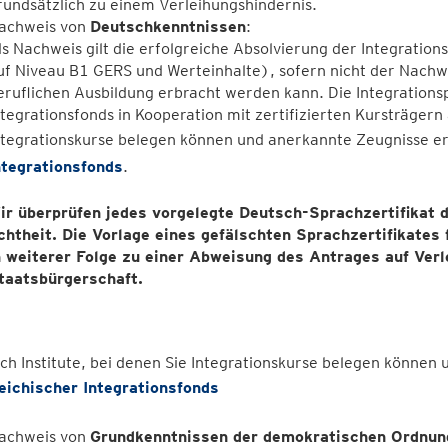
rundsätzlich zu einem Verleihungshindernis.
achweis von
Deutschkenntnissen
:
ls Nachweis gilt die erfolgreiche Absolvierung der Integratio
uf Niveau B1 GERS und Werteinhalte), sofern nicht der Nachwe
eruﬂichen Ausbildung erbracht werden kann. Die Integrations
ntegrationsfonds in Kooperation mit zertiﬁzierten Kursträgern 
ntegrationskurse belegen können und anerkannte Zeugnisse er
ntegrationsfonds
.
ir überprüfen jedes vorgelegte Deutsch-Sprachzertifikat 
chtheit. Die Vorlage eines gefälschten Sprachzertifikates
n weiterer Folge zu einer Abweisung des Antrages auf Verl
taatsbürgerschaft.
ch Institute, bei denen Sie Integrationskurse belegen können
eichischer Integrationsfonds
achweis von
Grundkenntnissen der demokratischen Ordnung