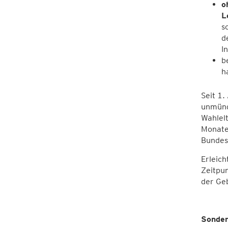
o
L
s
d
I
b
h
Seit 1.
unmündi
Wahlelt
Monaten
Bundesg
Erleic
Zeitpun
der Ge
Sonder