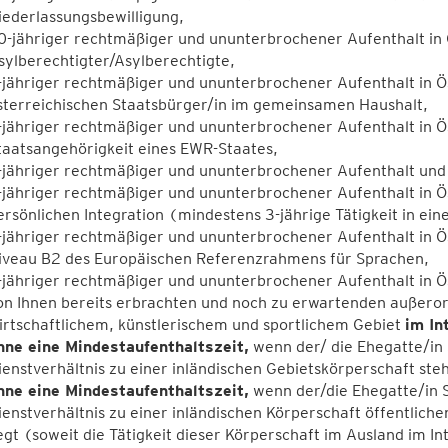
iederlassungsbewilligung,
0-jähriger rechtmäßiger und ununterbrochener Aufenthalt in Ö
sylberechtigter/Asylberechtigte,
-jähriger rechtmäßiger und ununterbrochener Aufenthalt in Ös
sterreichischen Staatsbürger/in im gemeinsamen Haushalt,
-jähriger rechtmäßiger und ununterbrochener Aufenthalt in Ös
taatsangehörigkeit eines EWR-Staates,
-jähriger rechtmäßiger und ununterbrochener Aufenthalt und 
-jähriger rechtmäßiger und ununterbrochener Aufenthalt in Ö
ersönlichen Integration (mindestens 3-jährige Tätigkeit in ei
-jähriger rechtmäßiger und ununterbrochener Aufenthalt in Ö
iveau B2 des Europäischen Referenzrahmens für Sprachen,
-jähriger rechtmäßiger und ununterbrochener Aufenthalt in Ö
on Ihnen bereits erbrachten und noch zu erwartenden außeror
irtschaftlichem, künstlerischem und sportlichem Gebiet
im In
hne eine Mindestaufenthaltszeit,
wenn der/ die Ehegatte/in S
ienstverhältnis zu einer inländischen Gebietskörperschaft steht
hne eine Mindestaufenthaltszeit,
wenn der/die Ehegatte/in S
ienstverhältnis zu einer inländischen Körperschaft öffentliche
iegt (soweit die Tätigkeit dieser Körperschaft im Ausland im In