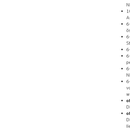
N
1
A
6
ö
6
S
6
6
p
6
N
6
v
w
o
D
o
D
l