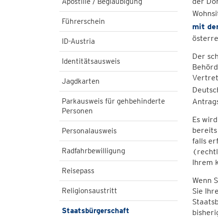
der Don
Apostille / Beglaubigung
Wohnsit
Führerschein
mit de
österre
ID-Austria
Der sch
Identitätsausweis
Behörde
Vertret
Jagdkarten
Deutsc
Parkausweis für gehbehinderte
Antrag
Personen
Es wird
bereits
Personalausweis
falls e
Radfahrbewilligung
(rechtl
Ihrem k
Reisepass
Wenn Si
Religionsaustritt
Sie Ihr
Staatsb
Staatsbürgerschaft
bisheri