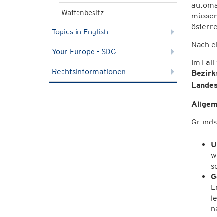
automat
Waffenbesitz
müssen 
österre
Topics in English
Nach ei
Your Europe - SDG
Im Fall
Rechtsinformationen
Bezirk
Landes
Allgem
Grundsä
U
w
s
G
E
l
n