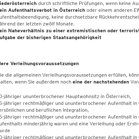
iederösterreich
durch schriftliche Prüfungen, wenn keine 
ein Aufenthaltsverbot in Österreich
oder einem anderen EW
ufenthaltsbeendigung, keine durchsetzbare Rückkehrentsche
ährend der letzten zwölf Monate.
ein Naheverhältnis zu einer extremistischen oder terrori
ufgabe der bisherigen Staatsangehörigkeit
ere Verleihungsvoraussetzungen
e die allgemeinen Verleihungsvoraussetzungen erfüllen, könn
halten, wenn Sie außerdem noch
eine der nachstehenden
Vora
0-jähriger ununterbrochener Hauptwohnsitz in Österreich,
5-jähriger rechtmäßiger und ununterbrochener Aufenthalt in 
ersönlichen und beruflichen Integration,
5-jähriger rechtmäßiger und ununterbrochener Aufenthalt in 
ufenthalts minderjährig waren und eine Verleihung oder Ers
urde
0-jähriger rechtmäßiger und ununterbrochener Aufenthalt in 