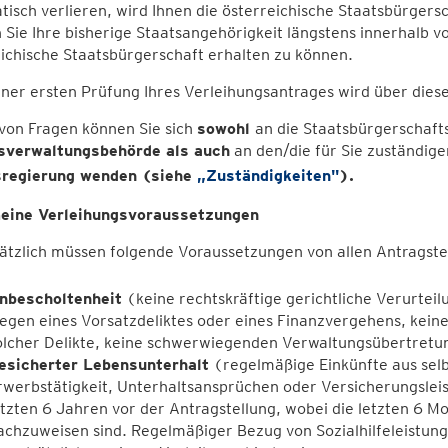
isch verlieren, wird Ihnen die österreichische Staatsbürger
Sie Ihre bisherige Staatsangehörigkeit längstens innerhalb 
ichische Staatsbürgerschaft erhalten zu können.
ner ersten Prüfung Ihres Verleihungsantrages wird über dies
 von Fragen können Sie sich
sowohl
an die Staatsbürgerschaft
sverwaltungsbehörde als auch
an den/die für Sie zuständige
regierung wenden (siehe
„Zuständigkeiten"
).
eine Verleihungsvoraussetzungen
tzlich müssen folgende Voraussetzungen von allen Antragstel
nbescholtenheit
(keine rechtskräftige gerichtliche Verurteilu
egen eines Vorsatzdeliktes oder eines Finanzvergehens, kein
olcher Delikte, keine schwerwiegenden Verwaltungsübertret
esicherter Lebensunterhalt
(regelmäßige Einkünfte aus selb
rwerbstätigkeit, Unterhaltsansprüchen oder Versicherungsle
etzten 6 Jahren vor der Antragstellung, wobei die letzten 6 Mo
achzuweisen sind. Regelmäßiger Bezug von Sozialhilfeleistun