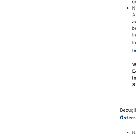
g
N
A
a
b
I
I
I
W
E
i
S
Bezügli
Österr
N