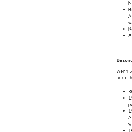
N
K
A
w
K
A
Besond
Wenn Si
nur er
3
1
p
1
A
w
1