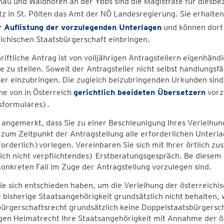
au und Waidhofen an der Ybbs sind die Magistrate für diesbe
z in St. Pölten das Amt der NÖ Landesregierung. Sie erhalte
r Auflistung der vorzulegenden Unterlagen
und können dort 
ichischen Staatsbürgerschaft einbringen.
riftliche Antrag ist von volljährigen Antragstellern eigenhänd
 zu stellen. Soweit der Antragsteller nicht selbst handlungsfäh
er einzubringen. Die zugleich beizubringenden Urkunden sind 
he von in Österreich
gerichtlich beeideten Übersetzern
vorz
sformulares).
 angemerkt, dass Sie zu einer Beschleunigung Ihres Verleihu
 zum Zeitpunkt der Antragstellung alle erforderlichen Unte
rforderlich)vorlegen. Vereinbaren Sie sich mit Ihrer örtlich 
ich nicht verpflichtendes) Erstberatungsgespräch. Be diesem 
onkreten Fall im Zuge der Antragstellung vorzulegen sind.
e sich entschieden haben, um die Verleihung der österreichi
e bisherige Staatsangehörigkeit grundsätzlich nicht behalten, 
ürgerschaftsrecht grundsätzlich keine Doppelstaatsbürgerscha
gen Heimatrecht Ihre Staatsangehörigkeit mit Annahme der ös