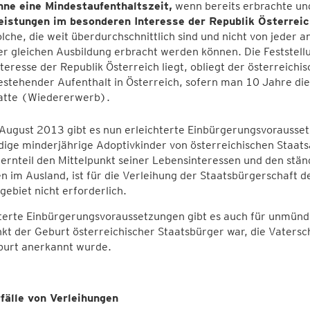
hne eine Mindestaufenthaltszeit,
wenn bereits erbrachte un
eistungen im besonderen Interesse der Republik Österreic
olche, die weit überdurchschnittlich sind und nicht von jeder
er gleichen Ausbildung erbracht werden können. Die Feststell
nteresse der Republik Österreich liegt, obliegt der österreich
estehender Aufenthalt in Österreich, sofern man 10 Jahre die
atte (Wiedererwerb).
 August 2013 gibt es nun erleichterte Einbürgerungsvorausse
ge minderjährige Adoptivkinder von österreichischen Staats
ernteil den Mittelpunkt seiner Lebensinteressen und den stä
 im Ausland, ist für die Verleihung der Staatsbürgerschaft d
ebiet nicht erforderlich.
hterte Einbürgerungsvoraussetzungen gibt es auch für unmün
kt der Geburt österreichischer Staatsbürger war, die Vatersc
burt anerkannt wurde.
fälle von Verleihungen