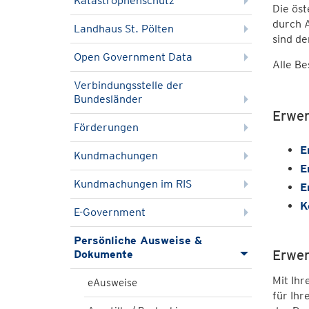
Katastrophenschutz
Die ös
durch 
Landhaus St. Pölten
sind de
Open Government Data
Alle B
Verbindungsstelle der
Bundesländer
Erwer
Förderungen
E
Kundmachungen
E
Kundmachungen im RIS
E
K
E-Government
Persönliche Ausweise &
Erwer
Dokumente
Mit Ihr
eAusweise
für Ih