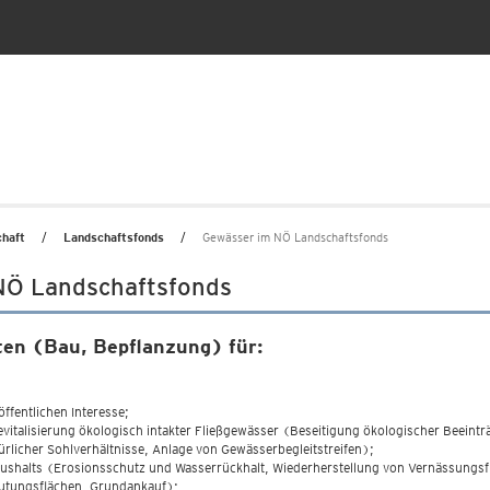
chaft
Landschaftsfonds
Gewässer im NÖ Landschaftsfonds
NÖ Landschaftsfonds
ten (Bau, Bepflanzung) für:
fentlichen Interesse;
italisierung ökologisch intakter Fließgewässer (Beseitigung ökologischer Beeinträ
ürlicher Sohlverhältnisse, Anlage von Gewässerbegleitstreifen);
halts (Erosionsschutz und Wasserrückhalt, Wiederherstellung von Vernässungsfl
utungsflächen, Grundankauf);