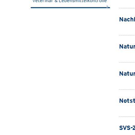
Veterinär & Lebensmittelkontrolle
Nachh
Natur
Natu
Notst
SVS-Z