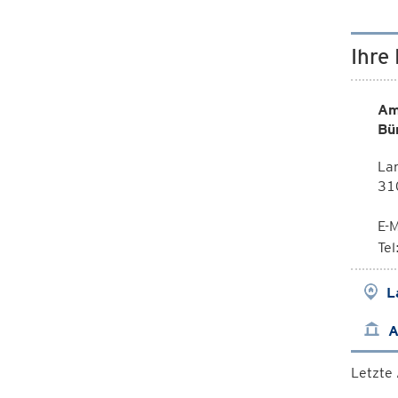
Ihre
Am
Bü
La
310
E-M
Te
L
A
Letzte