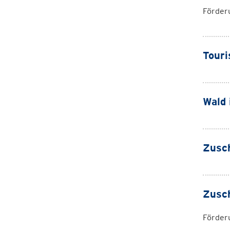
Förderu
Touri
Wald 
Zusch
Zusc
Förderu