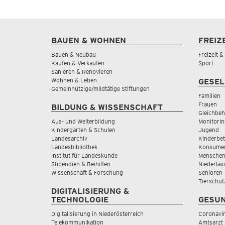
BAUEN & WOHNEN
FREIZ
Bauen & Neubau
Freizeit 
Kaufen & Verkaufen
Sport
Sanieren & Renovieren
Wohnen & Leben
GESEL
Gemeinnützige/mildtätige Stiftungen
Familien
Frauen
BILDUNG & WISSENSCHAFT
Gleichbeh
Aus- und Weiterbildung
Monitorin
Kindergärten & Schulen
Jugend
Landesarchiv
Kinderbe
Landesbibliothek
Konsumen
Institut für Landeskunde
Menschen
Stipendien & Beihilfen
Niederlas
Wissenschaft & Forschung
Senioren
Tierschut
DIGITALISIERUNG &
TECHNOLOGIE
GESUN
Digitalisierung in Niederösterreich
Coronavi
Telekommunikation
Amtsarzt 