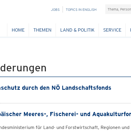
Suchefeld
NAVIGATION
JOBS
TOPICS IN ENGLISH
ÜBERSPRINGEN
HOME
THEMEN
LAND & POLITIK
SERVICE
rderungen
schutz durch den NÖ Landschaftsfonds
äischer Meeres-, Fischerei- und Aquakultur
ndesministerium für Land- und Forstwirtschaft, Regionen un