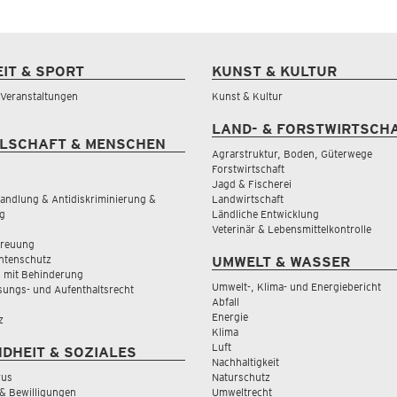
EIT & SPORT
KUNST & KULTUR
& Veranstaltungen
Kunst & Kultur
LAND- & FORSTWIRTSCH
LSCHAFT & MENSCHEN
Agrarstruktur, Boden, Güterwege
Forstwirtschaft
Jagd & Fischerei
andlung & Antidiskriminierung &
Landwirtschaft
g
Ländliche Entwicklung
Veterinär & Lebensmittelkontrolle
treuung
tenschutz
UMWELT & WASSER
 mit Behinderung
Umwelt-, Klima- und Energiebericht
sungs- und Aufenthaltsrecht
Abfall
Energie
z
Klima
Luft
DHEIT & SOZIALES
Nachhaltigkeit
rus
Naturschutz
& Bewilligungen
Umweltrecht