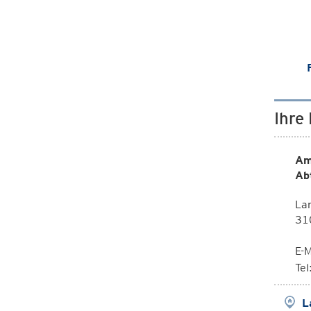
Ihre
Am
Ab
La
310
E-M
Te
L