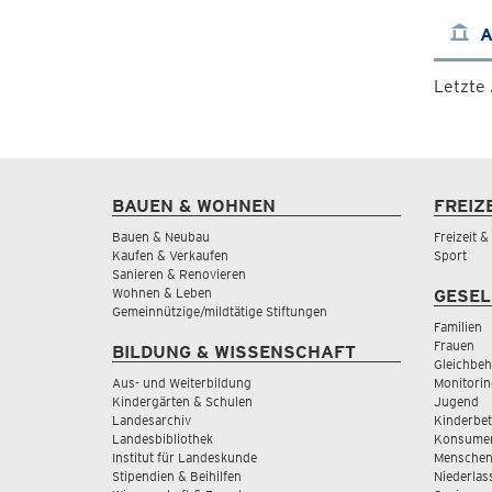
A
Letzte
BAUEN & WOHNEN
FREIZ
Bauen & Neubau
Freizeit 
Kaufen & Verkaufen
Sport
Sanieren & Renovieren
Wohnen & Leben
GESEL
Gemeinnützige/mildtätige Stiftungen
Familien
Frauen
BILDUNG & WISSENSCHAFT
Gleichbeh
Aus- und Weiterbildung
Monitorin
Kindergärten & Schulen
Jugend
Landesarchiv
Kinderbe
Landesbibliothek
Konsumen
Institut für Landeskunde
Menschen
Stipendien & Beihilfen
Niederlas