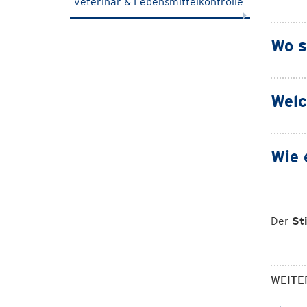
Veterinär & Lebensmittelkontrolle
Wo s
Welc
Wie 
Der
St
WEITE