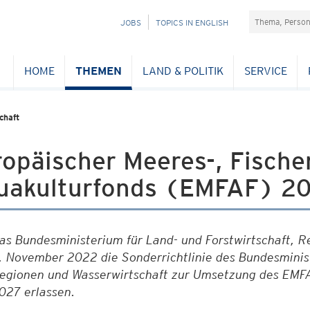
Suchefeld
NAVIGATION
JOBS
TOPICS IN ENGLISH
ÜBERSPRINGEN
HOME
THEMEN
LAND & POLITIK
SERVICE
chaft
opäischer Meeres-, Fische
uakulturfonds (EMFAF) 2
as Bundesministerium für Land- und Forstwirtschaft, 
. November 2022 die Sonderrichtlinie des Bundesminist
egionen und Wasserwirtschaft zur Umsetzung des EMF
027 erlassen.