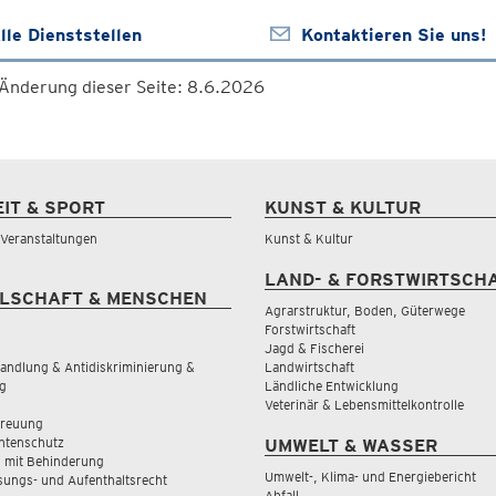
lle Dienststellen
Kontaktieren Sie uns!
 Änderung dieser Seite: 8.6.2026
EIT & SPORT
KUNST & KULTUR
& Veranstaltungen
Kunst & Kultur
LAND- & FORSTWIRTSCH
LSCHAFT & MENSCHEN
Agrarstruktur, Boden, Güterwege
Forstwirtschaft
Jagd & Fischerei
andlung & Antidiskriminierung &
Landwirtschaft
g
Ländliche Entwicklung
Veterinär & Lebensmittelkontrolle
treuung
tenschutz
UMWELT & WASSER
 mit Behinderung
Umwelt-, Klima- und Energiebericht
sungs- und Aufenthaltsrecht
Abfall