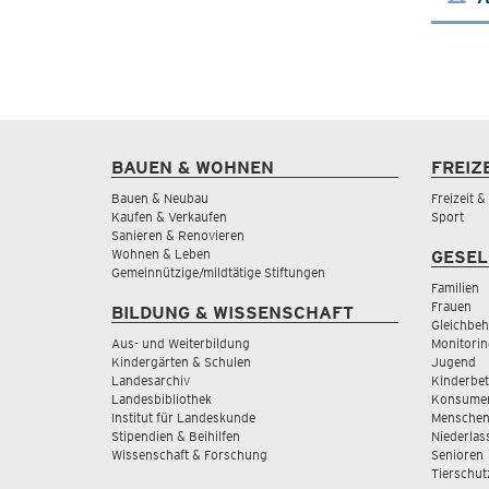
BAUEN & WOHNEN
FREIZ
Bauen & Neubau
Freizeit 
Kaufen & Verkaufen
Sport
Sanieren & Renovieren
Wohnen & Leben
GESEL
Gemeinnützige/mildtätige Stiftungen
Familien
Frauen
BILDUNG & WISSENSCHAFT
Gleichbeh
Aus- und Weiterbildung
Monitorin
Kindergärten & Schulen
Jugend
Landesarchiv
Kinderbe
Landesbibliothek
Konsumen
Institut für Landeskunde
Menschen
Stipendien & Beihilfen
Niederlas
Wissenschaft & Forschung
Senioren
Tierschut