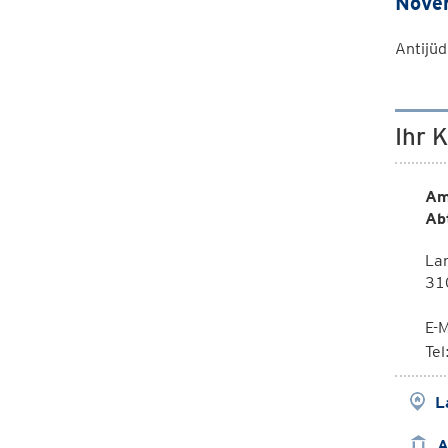
Novem
Antijüd
Ihr 
Am
Ab
Lan
310
E-M
Te
L
A