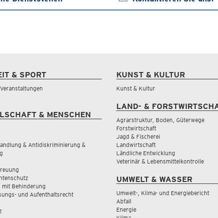
EIT & SPORT
KUNST & KULTUR
& Veranstaltungen
Kunst & Kultur
LAND- & FORSTWIRTSCH
LSCHAFT & MENSCHEN
Agrarstruktur, Boden, Güterwege
Forstwirtschaft
Jagd & Fischerei
andlung & Antidiskriminierung &
Landwirtschaft
g
Ländliche Entwicklung
Veterinär & Lebensmittelkontrolle
treuung
tenschutz
UMWELT & WASSER
 mit Behinderung
Umwelt-, Klima- und Energiebericht
sungs- und Aufenthaltsrecht
Abfall
Energie
z
Klima