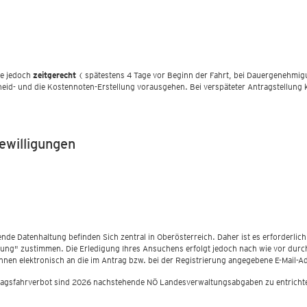
lte jedoch
zeitgerecht
( spätestens 4 Tage vor Beginn der Fahrt, bei Dauergenehmig
heid- und die Kostennoten-Erstellung vorausgehen. Bei verspäteter Antragstellun
ewilligungen
 Datenhaltung befinden Sich zentral in Oberösterreich. Daher ist es erforderlich,
g" zustimmen. Die Erledigung Ihres Ansuchens erfolgt jedoch nach wie vor durch
nen elektronisch an die im Antrag bzw. bei der Registrierung angegebene E-Mail-Ad
agsfahrverbot sind 2026 nachstehende NÖ Landesverwaltungsabgaben zu entricht