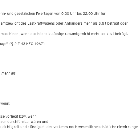
nd an Sonn- und gesetzlichen Feiertagen von 0.00 Uhr bis 22.00 Uhr für
samtgewicht des Lastkraftwagens oder Anhängers mehr als 3,5 t beträgt oder
tsmaschinen, wenn das höchstzulässige Gesamtgewicht mehr als 7,5 t beträgt.
rzeuge“ (§ 2 Z 43 KFG 1967)
n mehr als
 wenn:
esse vorliegt bzw. wenn
issen durchführbar wären und
 Leichtigkeit und Flüssigkeit des Verkehrs noch wesentliche schädliche Einwirkun