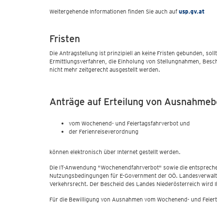
Weitergehende Informationen finden Sie auch auf
usp.gv.at
Fristen
Die Antragstellung ist prinzipiell an keine Fristen gebunden, sol
Ermittlungsverfahren, die Einholung von Stellungnahmen, Besc
nicht mehr zeitgerecht ausgestellt werden.
Anträge auf Erteilung von Ausnahmeb
vom Wochenend- und Feiertagsfahrverbot und
der Ferienreiseverordnung
können elektronisch über Internet gestellt werden.
Die IT-Anwendung "Wochenendfahrverbot" sowie die entsprechende
Nutzungsbedingungen für E-Government der OÖ. Landesverwaltun
Verkehrsrecht. Der Bescheid des Landes Niederösterreich wird Ih
Für die Bewilligung von Ausnahmen vom Wochenend- und Feiert