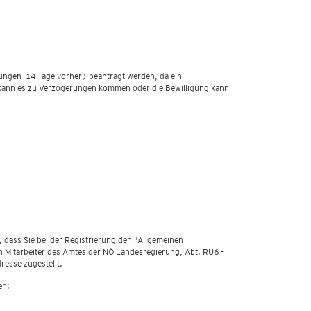
ungen 14 Tage vorher) beantragt werden, da ein
g kann es zu Verzögerungen kommen oder die Bewilligung kann
 dass Sie bei der Registrierung den "Allgemeinen
 Mitarbeiter des Amtes der NÖ Landesregierung, Abt. RU6 -
resse zugestellt.
en: