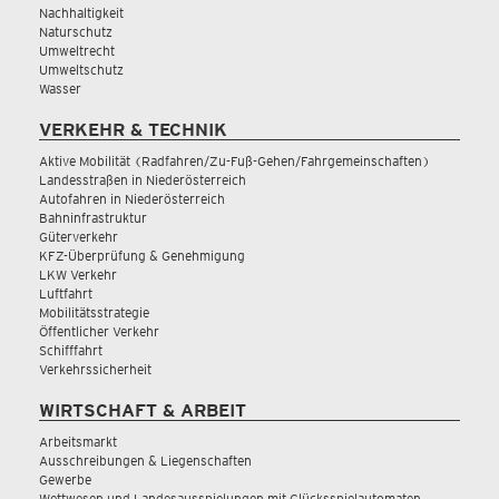
Nachhaltigkeit
Naturschutz
Umweltrecht
Umweltschutz
Wasser
VERKEHR & TECHNIK
Aktive Mobilität (Radfahren/Zu-Fuß-Gehen/Fahrgemeinschaften)
Landesstraßen in Niederösterreich
Autofahren in Niederösterreich
Bahninfrastruktur
Güterverkehr
KFZ-Überprüfung & Genehmigung
LKW Verkehr
Luftfahrt
Mobilitätsstrategie
Öffentlicher Verkehr
Schifffahrt
Verkehrssicherheit
WIRTSCHAFT & ARBEIT
Arbeitsmarkt
Ausschreibungen & Liegenschaften
Gewerbe
Wettwesen und Landesausspielungen mit Glücksspielautomaten