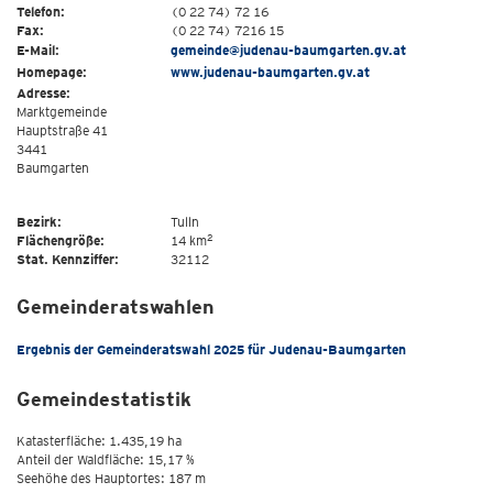
Telefon:
(0 22 74) 72 16
Fax:
(0 22 74) 7216 15
E-Mail:
gemeinde@judenau-baumgarten.gv.at
Homepage:
www.judenau-baumgarten.gv.at
Adresse:
Marktgemeinde
Hauptstraße 41
3441
Baumgarten
Bezirk:
Tulln
2
Flächengröße:
14 km
Stat. Kennziffer:
32112
Gemeinderatswahlen
Ergebnis der Gemeinderatswahl 2025 für Judenau-Baumgarten
Gemeindestatistik
Katasterfläche: 1.435,19 ha
Anteil der Waldfläche: 15,17 %
Seehöhe des Hauptortes: 187 m