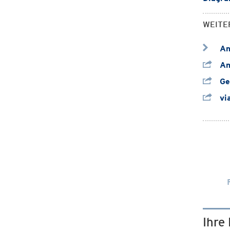
WEITE
Amt
Amt
Ge
via
Ihre