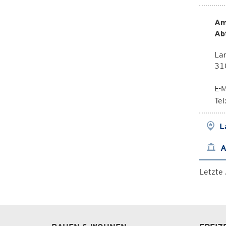
Am
Ab
La
310
E-M
Te
L
A
Letzte