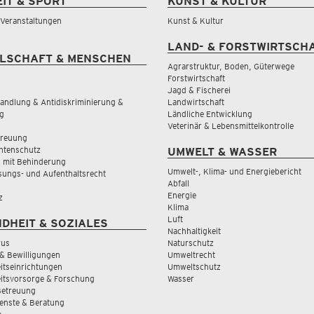
EIT & SPORT
KUNST & KULTUR
& Veranstaltungen
Kunst & Kultur
LAND- & FORSTWIRTSCH
LSCHAFT & MENSCHEN
Agrarstruktur, Boden, Güterwege
Forstwirtschaft
Jagd & Fischerei
andlung & Antidiskriminierung &
Landwirtschaft
g
Ländliche Entwicklung
Veterinär & Lebensmittelkontrolle
treuung
tenschutz
UMWELT & WASSER
 mit Behinderung
Umwelt-, Klima- und Energiebericht
sungs- und Aufenthaltsrecht
Abfall
Energie
z
Klima
Luft
DHEIT & SOZIALES
Nachhaltigkeit
rus
Naturschutz
& Bewilligungen
Umweltrecht
tseinrichtungen
Umweltschutz
itsvorsorge & Forschung
Wasser
Betreuung
ienste & Beratung