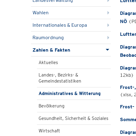
Landesverwaltung
Luftte
Wahlen
Diagra
NÖ
(PD
Internationales & Europa
Luftte
Raumordnung
Diagra
Zahlen & Fakten
Beobac
Aktuelles
Diagra
Landes-, Bezirks- &
12kb)
Gemeindestatistiken
Frost-
Administratives & Witterung
(xlsx,
Bevölkerung
Frost-
Gesundheit, Sicherheit & Soziales
Sommer
Wirtschaft
Diagra