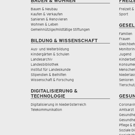
BAUEN & WOHNEN
FREIZ
Bauen & Neubau
Freizeit 
Kaufen & Verkaufen
Sport
Sanieren & Renovieren
Wohnen & Leben
GESEL
Gemeinnützige/mildtätige Stiftungen
Familien
Frauen
BILDUNG & WISSENSCHAFT
Gleichbeh
Aus- und Weiterbildung
Monitorin
Kindergärten & Schulen
Jugend
Landesarchiv
Kinderbe
Landesbibliothek
Konsumen
Institut für Landeskunde
Menschen
Stipendien & Beihilfen
Niederlas
Wissenschaft & Forschung
Senioren
Tierschut
DIGITALISIERUNG &
TECHNOLOGIE
GESUN
Digitalisierung in Niederösterreich
Coronavi
Telekommunikation
Amtsarzt 
Gesundhei
Gesundhe
Pflege & 
Soziale D