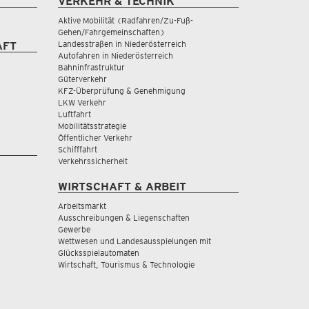
VERKEHR & TECHNIK
Aktive Mobilität (Radfahren/Zu-Fuß-
Gehen/Fahrgemeinschaften)
Landesstraßen in Niederösterreich
AFT
Autofahren in Niederösterreich
Bahninfrastruktur
Güterverkehr
KFZ-Überprüfung & Genehmigung
LKW Verkehr
Luftfahrt
Mobilitätsstrategie
Öffentlicher Verkehr
Schifffahrt
Verkehrssicherheit
WIRTSCHAFT & ARBEIT
Arbeitsmarkt
Ausschreibungen & Liegenschaften
Gewerbe
Wettwesen und Landesausspielungen mit
Glücksspielautomaten
Wirtschaft, Tourismus & Technologie