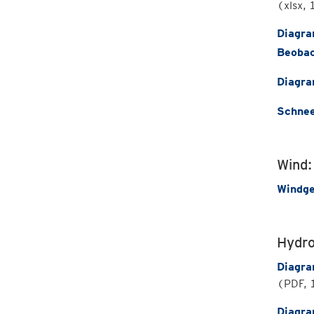
(xlsx,
Diagra
Beobac
Diagra
Schnee
Wind:
Windge
Hydro
Diagra
(PDF, 
Diagra