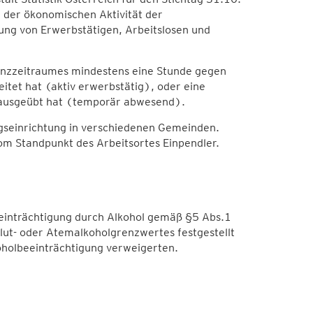
n der ökonomischen Aktivität der
lung von Erwerbstätigen, Arbeitslosen und
erenzzeitraumes mindestens eine Stunde gegen
itet hat (aktiv erwerbstätig), oder eine
t ausgeübt hat (temporär abwesend).
ngseinrichtung in verschiedenen Gemeinden.
om Standpunkt des Arbeitsortes Einpendler.
Beeinträchtigung durch Alkohol gemäß §5 Abs.1
lut- oder Atemalkoholgrenzwertes festgestellt
koholbeeinträchtigung verweigerten.