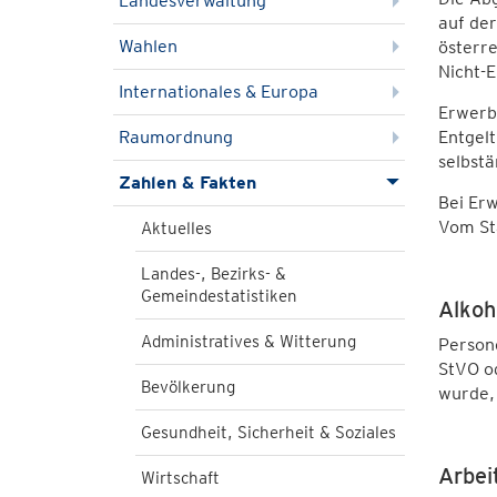
Landesverwaltung
auf der
Wahlen
österre
Nicht-
Internationales & Europa
Erwerbs
Raumordnung
Entgelt
selbst
Zahlen & Fakten
Bei Erw
Vom Sta
Aktuelles
Landes-, Bezirks- &
Gemeindestatistiken
Alkoho
Administratives & Witterung
Persone
StVO od
Bevölkerung
wurde, 
Gesundheit, Sicherheit & Soziales
Arbei
Wirtschaft