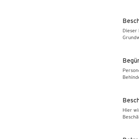
Besch
Dieser 
Grundwe
Begün
Persone
Behind
Besch
Hier wi
Beschäf