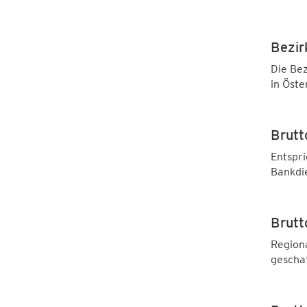
Bezi
Die Bez
in Öste
Brutt
Entspri
Bankdie
Brutt
Region
geschaf