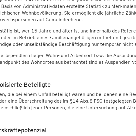
 Basis von Administrativdaten erstellte Statistik zu Merkmale
ichischen Wohnbevölkerung. Sie ermöglicht die jährliche Zäh
Erwerbspersonen auf Gemeindeebene.
tätig ist, wer 15 Jahre und älter ist und innerhalb des Ref
 oder im Betrieb eines Familienangehörigen mithelfend gearbe
ändige oder unselbständige Beschäftigung nur temporär nich
erbspendlern liegen Wohn- und Arbeitsort bzw. die Ausbildu
ndpunkt des Wohnortes aus betrachtet sind es Auspendler, v
lisierte Beteiligte
n, die bei einem Unfall beteiligt waren und bei denen eine 
er eine Überschreitung des im §14 Abs.8 FSG festgelegten B
einschließlich jener Personen, die eine Untersuchung auf Al
tskräftepotenzial