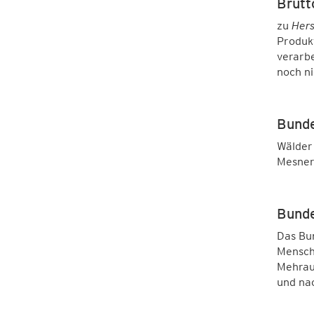
Brutt
zu
Hers
Produk
verarb
noch n
Bunde
Wälder
Mesnere
Bunde
Das Bu
Mensche
Mehrau
und nac