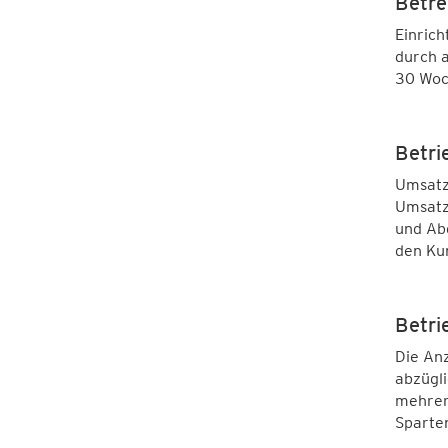
Betre
Einrich
durch a
30 Woc
Betri
Umsatze
Umsatzs
und Ab
den Kun
Betri
Die Anz
abzügli
mehrer
Sparte