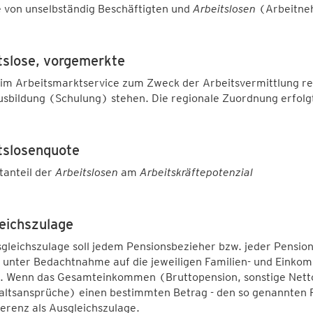
von unselbständig Beschäftigten und
Arbeitslosen
(Arbeitne
tslose, vorgemerkte
im Arbeitsmarktservice zum Zweck der Arbeitsvermittlung regi
usbildung (Schulung) stehen. Die regionale Zuordnung erfolg
tslosenquote
tanteil der
Arbeitslosen
am
Arbeitskräftepotenzial
eichszulage
gleichszulage soll jedem Pensionsbezieher bzw. jeder Pensio
 - unter Bedachtnahme auf die jeweiligen Familien- und Eink
n. Wenn das Gesamteinkommen (Bruttopension, sonstige Netto
ltsansprüche) einen bestimmten Betrag - den so genannten Ri
ferenz als Ausgleichszulage.