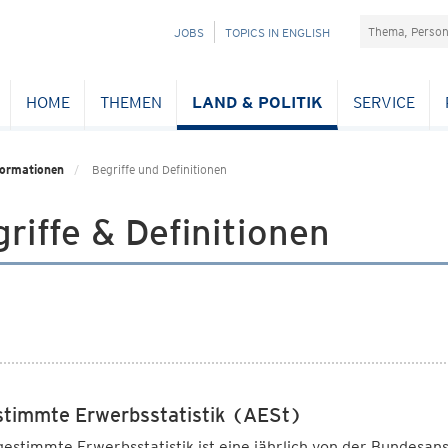
Suchefeld
NAVIGATION
JOBS
TOPICS IN ENGLISH
ÜBERSPRINGEN
HOME
THEMEN
LAND & POLITIK
SERVICE
formationen
Begriffe und Definitionen
riffe & Definitionen
timmte Erwerbsstatistik (AESt)
estimmte Erwerbsstatistik ist eine jährlich von der Bundesanst