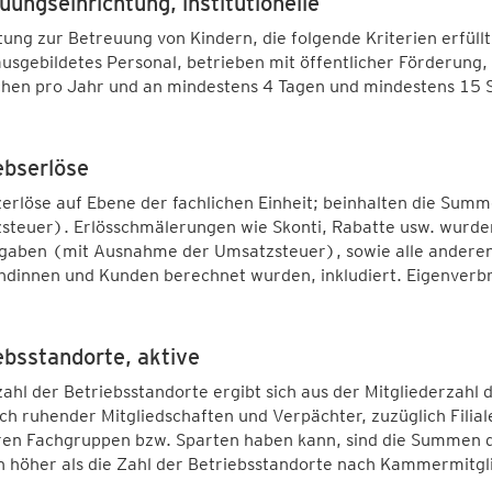
uungseinrichtung, institutionelle
tung zur Betreuung von Kindern, die folgende Kriterien erfül
usgebildetes Personal, betrieben mit öffentlicher Förderung
hen pro Jahr und an mindestens 4 Tagen und mindestens 15 
ebserlöse
rlöse auf Ebene der fachlichen Einheit; beinhalten die Summ
teuer). Erlösschmälerungen wie Skonti, Rabatte usw. wurden 
gaben (mit Ausnahme der Umsatzsteuer), sowie alle anderen 
dinnen und Kunden berechnet wurden, inkludiert. Eigenverbr
ebsstandorte, aktive
ahl der Betriebsstandorte ergibt sich aus der Mitgliederzah
ch ruhender Mitgliedschaften und Verpächter, zuzüglich Fili
en Fachgruppen bzw. Sparten haben kann, sind die Summen d
n höher als die Zahl der Betriebsstandorte nach Kammermitgl