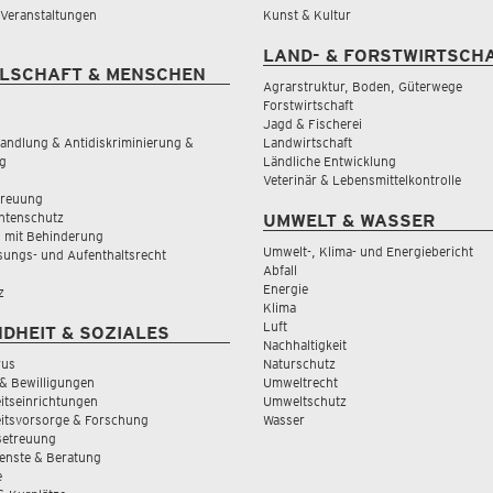
& Veranstaltungen
Kunst & Kultur
LAND- & FORSTWIRTSCH
LSCHAFT & MENSCHEN
Agrarstruktur, Boden, Güterwege
Forstwirtschaft
Jagd & Fischerei
andlung & Antidiskriminierung &
Landwirtschaft
g
Ländliche Entwicklung
Veterinär & Lebensmittelkontrolle
treuung
tenschutz
UMWELT & WASSER
 mit Behinderung
Umwelt-, Klima- und Energiebericht
sungs- und Aufenthaltsrecht
Abfall
Energie
z
Klima
Luft
DHEIT & SOZIALES
Nachhaltigkeit
rus
Naturschutz
& Bewilligungen
Umweltrecht
tseinrichtungen
Umweltschutz
itsvorsorge & Forschung
Wasser
Betreuung
ienste & Beratung
e