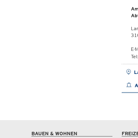
Am
Ab
Lan
310
E-M
Te
L
A
BAUEN & WOHNEN
FREIZ