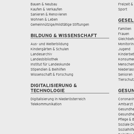
Bauen & Neubau
Freizeit 
Kaufen & Verkaufen
Sport
Sanieren & Renovieren
Wohnen & Leben
GESEL
Gemeinnützige/mildtätige Stiftungen
Familien
Frauen
BILDUNG & WISSENSCHAFT
Gleichbeh
Aus- und Weiterbildung
Monitorin
Kindergärten & Schulen
Jugend
Landesarchiv
Kinderbe
Landesbibliothek
Konsumen
Institut für Landeskunde
Menschen
Stipendien & Beihilfen
Niederlas
Wissenschaft & Forschung
Senioren
Tierschut
DIGITALISIERUNG &
TECHNOLOGIE
GESUN
Digitalisierung in Niederösterreich
Coronavi
Telekommunikation
Amtsarzt 
Gesundhei
Gesundhe
Pflege & 
Soziale D
Sozialhilf