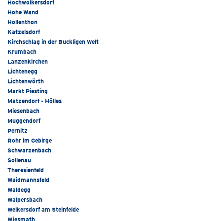
Hochwolkersdorf
Hohe Wand
Hollenthon
Katzelsdorf
Kirchschlag in der Buckligen Welt
Krumbach
Lanzenkirchen
Lichtenegg
Lichtenwörth
Markt Piesting
Matzendorf - Hölles
Miesenbach
Muggendorf
Pernitz
Rohr im Gebirge
Schwarzenbach
Sollenau
Theresienfeld
Waidmannsfeld
Waldegg
Walpersbach
Weikersdorf am Steinfelde
Wiesmath