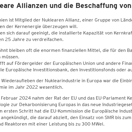
eare Allianzen und die Beschaffung von
ien ist Mitglied der Nuklearen Allianz, einer Gruppe von Län
en der Kernenergie überzeugen will.
en sich darauf geeinigt, die installierte Kapazität von Kernk
en 25 Jahre zu verdreifachen.
nt bleiben oft die enormen finanziellen Mittel, die für den
 müssen.
fft auf Fördergelder der Europäischen Union und andere Fina
ie Europäische Investitionsbank, den Investitionsfonds oder a
 Wiederaufleben der Nuklearindustrie in Europa war die Einbi
mie im Jahr 2022 wesentlich.
 Februar 2024 nahm der Rat der EU und das EU-Parlament Kern
ogie zur Dekarbonisierung Europas in das neue Industriegese
m ersten Schritt hat die EU-Kommission die Europäische Indust
ngekündigt, die darauf abzielt, den Einsatz von SMR bis zu
d Reaktoren mit einer Leistung bis zu 300 MWel.