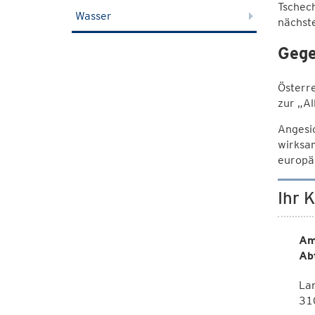
Tschech
Wasser
nächst
Gege
Österre
zur „A
Angesic
wirksa
europä
Ihr 
Am
Ab
La
310