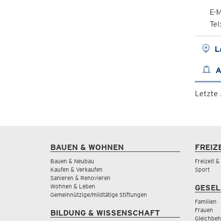
E-M
Te
L
A
Letzte
BAUEN & WOHNEN
FREIZ
Bauen & Neubau
Freizeit 
Kaufen & Verkaufen
Sport
Sanieren & Renovieren
Wohnen & Leben
GESEL
Gemeinnützige/mildtätige Stiftungen
Familien
Frauen
BILDUNG & WISSENSCHAFT
Gleichbeh