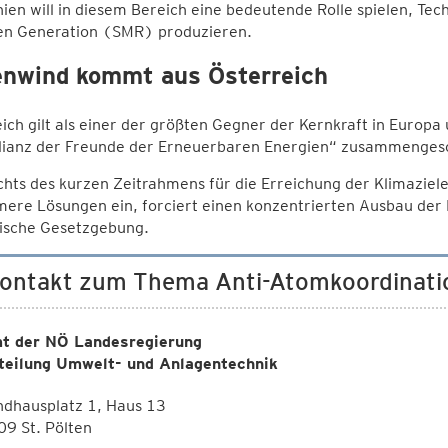
ien will in diesem Bereich eine bedeutende Rolle spielen, Tec
en Generation (SMR) produzieren.
nwind kommt aus Österreich
ich gilt als einer der größten Gegner der Kernkraft in Europ
llianz der Freunde der Erneuerbaren Energien“ zusammenges
hts des kurzen Zeitrahmens für die Erreichung der Klimaziele b
mere Lösungen ein, forciert einen konzentrierten Ausbau der
ische Gesetzgebung.
Kontakt zum Thema Anti-Atomkoordinati
t der NÖ Landesregierung
teilung Umwelt- und Anlagentechnik
ndhausplatz 1, Haus 13
9 St. Pölten