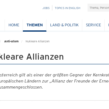
Suchefeld
NAVIGATION
JOBS
TOPICS IN ENGLISH
ÜBERSPRINGEN
HOME
THEMEN
LAND & POLITIK
SERVICE
Anti-Atom
Nukleare Allianzen
leare Allianzen
sterreich gilt als einer der größten Gegner der Kernkra
uropäischen Ländern zur „Allianz der Freunde der Ern
usammengeschlossen.