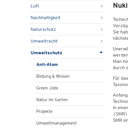
Nukl
Luft
Nachhaltigkeit
Tschech
Vorzüg
Naturschutz
Sie hab
nächst
Umweltrecht
Unerwäh
Umweltschutz
werden
Man ho
Anti-Atom
durch d
Bildung & Wissen
Für das
Taxono
Green Jobs
Anfang
Natur im Garten
Technol
In eine
Projekte
(SMR) a
SMR sin
Umweltmanagement