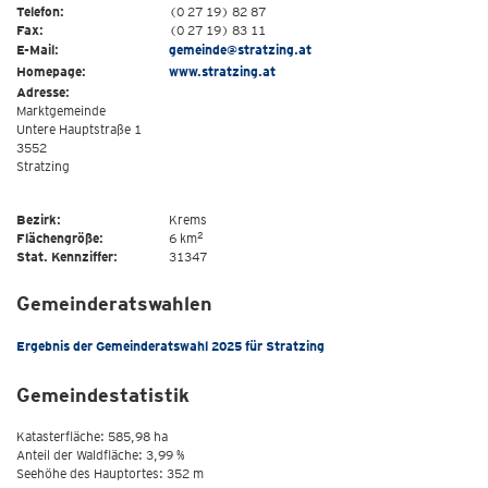
Telefon:
(0 27 19) 82 87
Fax:
(0 27 19) 83 11
E-Mail:
gemeinde@stratzing.at
Homepage:
www.stratzing.at
Adresse:
Marktgemeinde
Untere Hauptstraße 1
3552
Stratzing
Bezirk:
Krems
2
Flächengröße:
6 km
Stat. Kennziffer:
31347
Gemeinderatswahlen
Ergebnis der Gemeinderatswahl 2025 für Stratzing
Gemeindestatistik
Katasterfläche: 585,98 ha
Anteil der Waldfläche: 3,99 %
Seehöhe des Hauptortes: 352 m