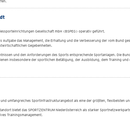
ffen.
dt
dessporteinrichtungen Gesellschaft mbH (BSPEG) operativ geführt.
s Aufgabe das Management, die Erhaltung und die Verbesserung der vom Bund gesc
twirtschaftlichen Gegebenheiten.
enntnissen und den Anforderungen des Sports entsprechende Sportanlagen. Die Bunde
ienen insbesondere der sportlichen Betätigung, der Ausbildung, dem Training und d
d umfangreiches Sportinfrastrukturangebot als eine der größten, flexibelsten und
Standort bietet das SPORTZENTRUM Niederösterreich als starker Sportnetzwerkpartn
tives Trainingsmanagement.