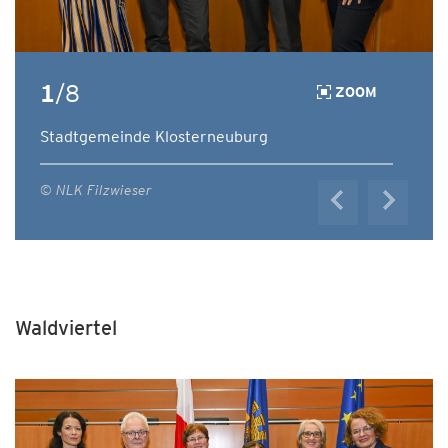
1
/8
ZOOM
Stadtgemeinde Klosterneuburg
© NLK Filzwieser
Waldviertel