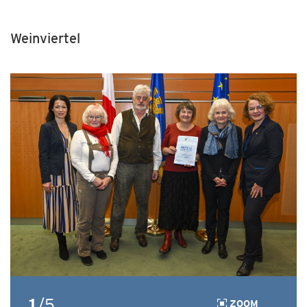
Weinviertel
1
/5
ZOOM