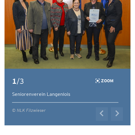
1
/3
ZOOM
Seniorenverein Langenlois
© NLK Filzwieser