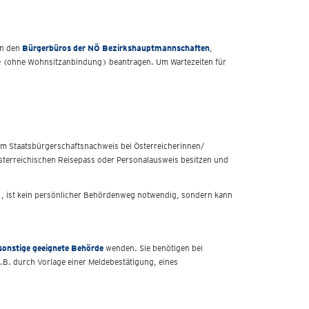
in den
Bürgerbüros der NÖ Bezirkshauptmannschaften
,
e (ohne Wohnsitzanbindung) beantragen. Um Wartezeiten für
em Staatsbürgerschaftsnachweis bei Österreicherinnen/
 österreichischen Reisepass oder Personalausweis besitzen und
t), ist kein persönlicher Behördenweg notwendig, sondern kann
sonstige geeignete Behörde
wenden. Sie benötigen bei
z.B. durch Vorlage einer Meldebestätigung, eines