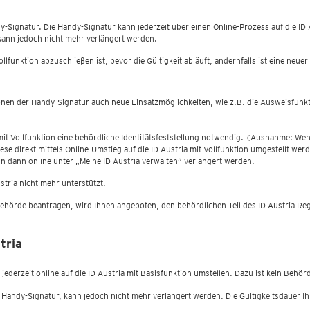
dy-Signatur. Die Handy-Signatur kann jederzeit über einen Online-Prozess auf die ID 
 kann jedoch nicht mehr verlängert werden.
lfunktion abzuschließen ist, bevor die Gültigkeit abläuft, andernfalls ist eine neue
ktionen der Handy-Signatur auch neue Einsatzmöglichkeiten, wie z.B. die Ausweisfu
 mit Vollfunktion eine behördliche Identitätsfeststellung notwendig. (Ausnahme: Wen
diese direkt mittels Online-Umstieg auf die ID Austria mit Vollfunktion umgestellt 
 dann online unter „Meine ID Austria verwalten“ verlängert werden.
stria nicht mehr unterstützt.
ehörde beantragen, wird Ihnen angeboten, den behördlichen Teil des ID Austria Re
tria
jederzeit online auf die ID Austria mit Basisfunktion umstellen. Dazu ist kein Behö
rer Handy-Signatur, kann jedoch nicht mehr verlängert werden. Die Gültigkeitsdauer 