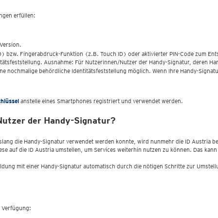
ngen erfüllen:
 Version.
ID) bzw. Fingerabdruck-Funktion (z.B. Touch ID) oder aktivierter PIN-Code zum E
tätsfeststellung. Ausnahme: Für Nutzerinnen/Nutzer der Handy-Signatur, deren Handy
e nochmalige behördliche Identitätsfeststellung möglich. Wenn Ihre Handy-Signatur 
hlüssel
anstelle eines Smartphones registriert und verwendet werden.
Nutzer der Handy-Signatur?
islang die Handy-Signatur verwendet werden konnte, wird nunmehr die ID Austria be
ese auf die ID Austria umstellen, um Services weiterhin nutzen zu können. Das k
ldung mit einer Handy-Signatur automatisch durch die nötigen Schritte zur Umstell
r Verfügung: