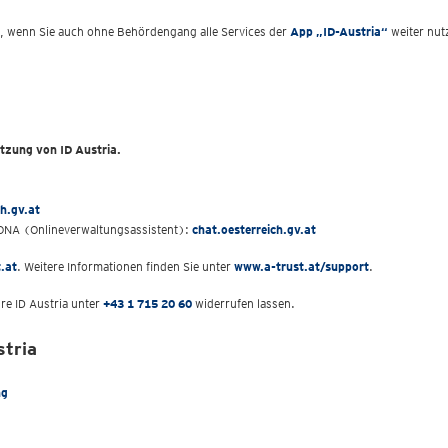
n, wenn Sie auch ohne Behördengang alle Services der
App „ID-Austria“
weiter nut
utzung von ID Austria.
ch.gv.at
MONA (Onlineverwaltungsassistent):
chat.oesterreich.gv.at
.at
. Weitere Informationen finden Sie unter
www.a-trust.at/support
.
hre ID Austria unter
+43 1 715 20 60
widerrufen lassen.
stria
ng