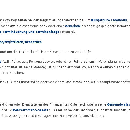
r Öffnungszeiten bei den Registrierungsbehörden z.B. im
Bürgerbüro Landhaus
, 
Wohnsitz in dieser Gemeinde) oder einer
Gemeinde
als sonstige geeignete Behörd
ne-Terminbuchung und Terminanfrage
) ersucht.
/de/registrieren/behoerden
.
ät und um die ID Austria mit Ihrem Smartphone zu verknüpfen.
s
(z.B. Reisepass, Personalausweis oder einen Führerschein in Verbindung mit ein
(nicht älter als sechs Monate) ist nur dann erforderlich, wenn Sie keinen gültigen
igebracht haben.
 ist (z.B. via FinanzOnline oder von einem Magistrat/einer Bezirkshauptmannschaf
n.
ektionen oder Dienststellen des Finanzamtes Österreich oder an eine
Gemeinde als 
a
Abs. 2
E-Government-Gesetz
). Dieser ist bei der Behörde glaubhaft zu machen, 
n/des Arbeitgebers (die Vorlage eines Nachweises ist ausreichend).