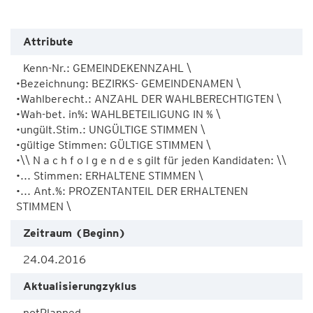
Attribute
Kenn-Nr.: GEMEINDEKENNZAHL \ 

•Bezeichnung: BEZIRKS- GEMEINDENAMEN \ 

•Wahlberecht.: ANZAHL DER WAHLBERECHTIGTEN \ 

•Wah-bet. in%: WAHLBETEILIGUNG IN % \ 

•ungült.Stim.: UNGÜLTIGE STIMMEN \ 

•gültige Stimmen: GÜLTIGE STIMMEN \ 

•\\ N a c h f o l g e n d e s gilt für jeden Kandidaten: \\ 

•... Stimmen: ERHALTENE STIMMEN \ 

•... Ant.%: PROZENTANTEIL DER ERHALTENEN 
STIMMEN \
Zeitraum (Beginn)
24.04.2016
Aktualisierungzyklus
notPlanned