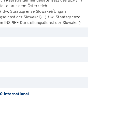
ich Katastralgemeindedatensatz des BEV) -)
leitet aus dem Österreich
 tlw. Staatsgrenze Slowakei/Ungarn
ngsdienst der Slowakei) -) tlw. Staatsgrenze
em INSPIRE Darstellungsdienst der Slowakei)
 International