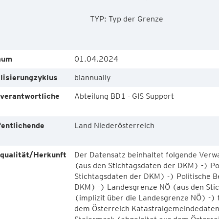
        TYP: Typ der Grenze

aum
01.04.2024
lisierungzyklus
biannually
verantwortliche
Abteilung BD1 - GIS Support
e
fentlichende
Land Niederösterreich
e
qualität/Herkunft
Der Datensatz beinhaltet folgende Verw
(aus den Stichtagsdaten der DKM) -) P
Stichtagsdaten der DKM) -) Politische B
DKM) -) Landesgrenze NÖ (aus den Sti
(implizit über die Landesgrenze NÖ) -) 
dem Österreich Katastralgemeindedaten