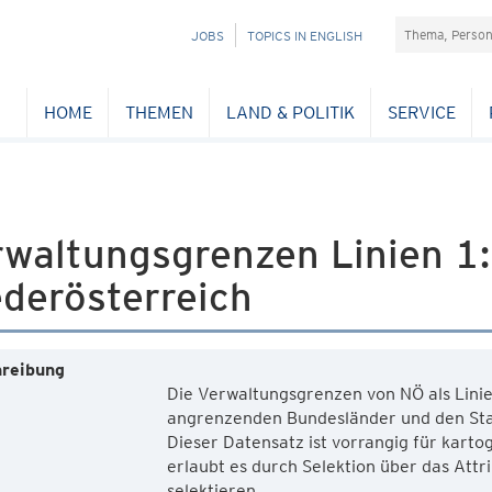
Suchefeld
NAVIGATION
JOBS
TOPICS IN ENGLISH
ÜBERSPRINGEN
HOME
THEMEN
LAND & POLITIK
SERVICE
rwaltungsgrenzen Linien 1
derösterreich
reibung
Die Verwaltungsgrenzen von NÖ als Lini
angrenzenden Bundesländer und den St
Dieser Datensatz ist vorrangig für kart
erlaubt es durch Selektion über das Attr