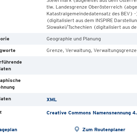
Steiermark (abgeleitet aus dem Österre
tlw. Landesgrenze Oberösterreich (abge
Katastralgemeindedatensatz des BEV) -)
(digitalisiert aus dem INSPIRE Darstellu
Slowakei/Tschechien (digitalisiert aus d
orie
Geographie und Planung
gworte
Grenze, Verwaltung, Verwaltungsgrenze
rführende
aten
aphische
ehnung
aten
XML
z
Creative Commons Namensnennung 4.0
ageplan
Zum Routenplaner