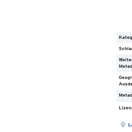
Kateg
Schla
Weite
Metad
Geogr
Ausd
Metad
Lizen
L