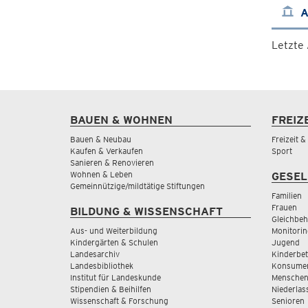
A
Letzte
BAUEN & WOHNEN
FREIZ
Bauen & Neubau
Freizeit 
Kaufen & Verkaufen
Sport
Sanieren & Renovieren
Wohnen & Leben
GESEL
Gemeinnützige/mildtätige Stiftungen
Familien
Frauen
BILDUNG & WISSENSCHAFT
Gleichbeh
Aus- und Weiterbildung
Monitorin
Kindergärten & Schulen
Jugend
Landesarchiv
Kinderbe
Landesbibliothek
Konsumen
Institut für Landeskunde
Menschen
Stipendien & Beihilfen
Niederlas
Wissenschaft & Forschung
Senioren