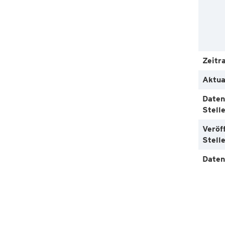
Zeitr
Aktua
Daten
Stell
Veröf
Stell
Daten