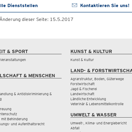
lle Dienststellen
Kontaktieren Sie uns!
 Änderung dieser Seite: 15.5.2017
EIT & SPORT
KUNST & KULTUR
& Veranstaltungen
Kunst & Kultur
LAND- & FORSTWIRTSCH
LSCHAFT & MENSCHEN
Agrarstruktur, Boden, Güterwege
Forstwirtschaft
Jagd & Fischerei
andlung & Antidiskriminierung &
Landwirtschaft
g
Ländliche Entwicklung
Veterinär & Lebensmittelkontrolle
treuung
tenschutz
UMWELT & WASSER
 mit Behinderung
Umwelt-, Klima- und Energiebericht
sungs- und Aufenthaltsrecht
Abfall