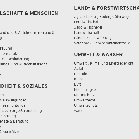
LAND- & FORSTWIRTSCH
LSCHAFT & MENSCHEN
Agrarstruktur, Boden, Güterwege
Forstwirtschaft
Jagd & Fischerei
andlung & Antidiskriminierung &
Landwirtschaft
g
Ländliche Entwicklung
Veterinär & Lebensmittelkontrolle
treuung
tenschutz
UMWELT & WASSER
 mit Behinderung
Umwelt-, Klima- und Energiebericht
sungs- und Aufenthaltsrecht
Abfall
Energie
z
Klima
Luft
DHEIT & SOZIALES
Nachhaltigkeit
rus
Naturschutz
& Bewilligungen
Umweltrecht
tseinrichtungen
Umweltschutz
itsvorsorge & Forschung
Wasser
Betreuung
ienste & Beratung
e
 & Kurplätze