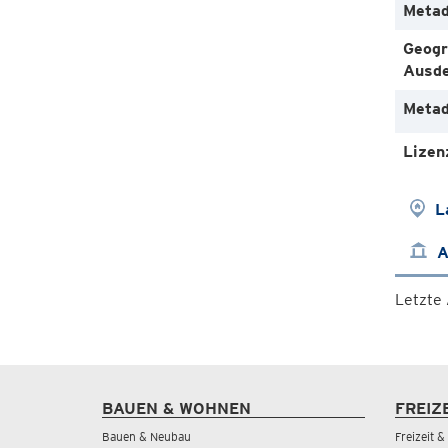
Metad
Geogr
Ausd
Metad
Lizen
L
A
Letzte
BAUEN & WOHNEN
FREIZ
Bauen & Neubau
Freizeit 