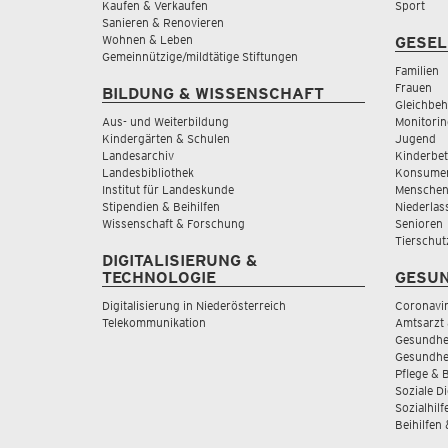
Kaufen & Verkaufen
Sport
Sanieren & Renovieren
Wohnen & Leben
GESEL
Gemeinnützige/mildtätige Stiftungen
Familien
Frauen
BILDUNG & WISSENSCHAFT
Gleichbeh
Aus- und Weiterbildung
Monitorin
Kindergärten & Schulen
Jugend
Landesarchiv
Kinderbe
Landesbibliothek
Konsumen
Institut für Landeskunde
Menschen
Stipendien & Beihilfen
Niederlas
Wissenschaft & Forschung
Senioren
Tierschut
DIGITALISIERUNG &
TECHNOLOGIE
GESUN
Digitalisierung in Niederösterreich
Coronavi
Telekommunikation
Amtsarzt 
Gesundhei
Gesundhe
Pflege & 
Soziale D
Sozialhilf
Beihilfen