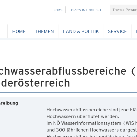
Suchefeld
NAVIGATION
JOBS
TOPICS IN ENGLISH
ÜBERSPRINGEN
HOME
THEMEN
LAND & POLITIK
SERVICE
chwasserabflussbereiche
derösterreich
reibung
Hochwasserabflussbereiche sind jene Flä
Hochwässern überflutet werden.
Im NÖ Wasserinformationssystem (WIS NÖ
und 300-jährlichen Hochwassers dargestel
Hochwasserabfluss im langjährigen Durch