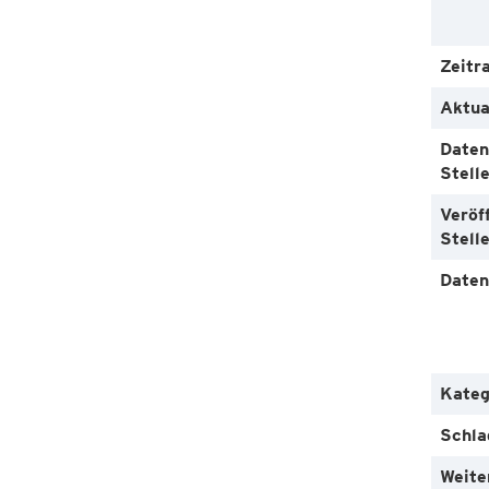
Zeitr
Aktua
Daten
Stell
Veröf
Stell
Daten
Kateg
Schla
Weite