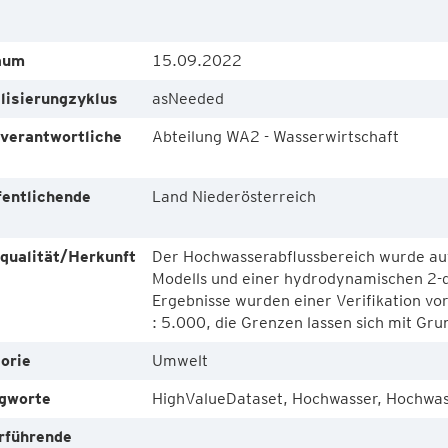
aum
15.09.2022
lisierungzyklus
asNeeded
verantwortliche
Abteilung WA2 - Wasserwirtschaft
e
fentlichende
Land Niederösterreich
e
qualität/Herkunft
Der Hochwasserabflussbereich wurde auf
Modells und einer hydrodynamischen 2-d
Ergebnisse wurden einer Verifikation vo
: 5.000, die Grenzen lassen sich mit Gr
orie
Umwelt
gworte
HighValueDataset, Hochwasser, Hochwas
rführende