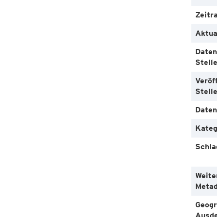
Zeitr
Aktua
Daten
Stell
Veröf
Stell
Daten
Kateg
Schla
Weite
Metad
Geogr
Ausd