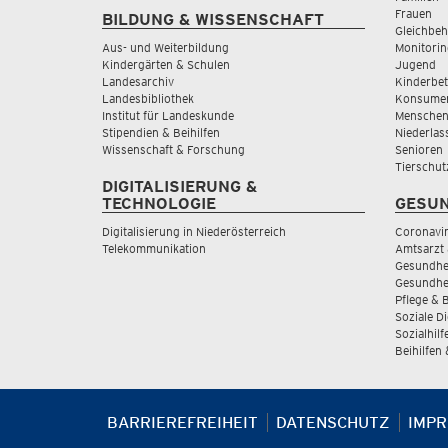
Frauen
BILDUNG & WISSENSCHAFT
Gleichbeh
Aus- und Weiterbildung
Monitorin
Kindergärten & Schulen
Jugend
Landesarchiv
Kinderbe
Landesbibliothek
Konsumen
Institut für Landeskunde
Menschen
Stipendien & Beihilfen
Niederlas
Wissenschaft & Forschung
Senioren
Tierschut
DIGITALISIERUNG &
TECHNOLOGIE
GESUN
Digitalisierung in Niederösterreich
Coronavi
Telekommunikation
Amtsarzt 
Gesundhei
Gesundhe
Pflege & 
Soziale D
Sozialhilf
Beihilfen
BARRIEREFREIHEIT
DATENSCHUTZ
IMP