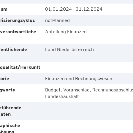
aum
01.01.2024 - 31.12.2024
lisierungzyklus
notPlanned
verantwortliche
Abteilung Finanzen
e
fentlichende
Land Niederösterreich
e
qualität/Herkunft
orie
Finanzen und Rechnungswesen
gworte
Budget, Voranschlag, Rechnungsabschluss
Landeshaushalt
rführende
aten
aphische
ehnung