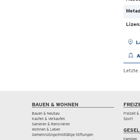
Metad
Lizen
L
A
Letzte
BAUEN & WOHNEN
FREIZ
Bauen & Neubau
Freizeit 
Kaufen & Verkaufen
Sport
Sanieren & Renovieren
Wohnen & Leben
GESEL
Gemeinnützige/mildtätige Stiftungen
Familien