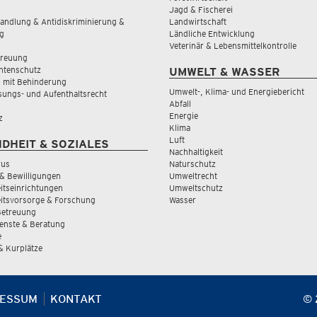
Jagd & Fischerei
andlung & Antidiskriminierung &
Landwirtschaft
g
Ländliche Entwicklung
Veterinär & Lebensmittelkontrolle
treuung
tenschutz
UMWELT & WASSER
 mit Behinderung
Umwelt-, Klima- und Energiebericht
sungs- und Aufenthaltsrecht
Abfall
Energie
z
Klima
Luft
DHEIT & SOZIALES
Nachhaltigkeit
rus
Naturschutz
& Bewilligungen
Umweltrecht
tseinrichtungen
Umweltschutz
itsvorsorge & Forschung
Wasser
Betreuung
ienste & Beratung
e
 & Kurplätze
RESSUM
KONTAKT
© 