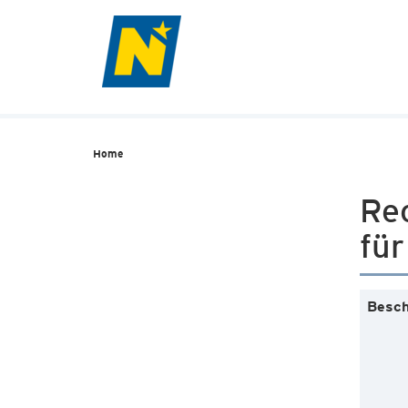
Home
Re
fü
Besch